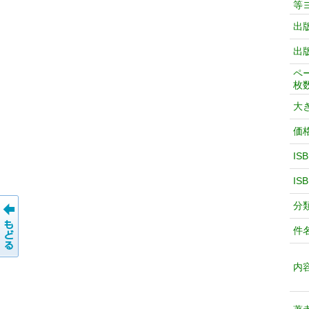
等
出
出
ペ
枚
大
価
IS
IS
分
件
内