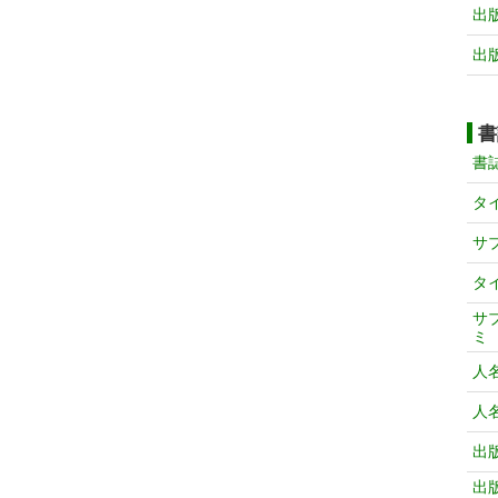
出
出
書
書
タ
サ
タ
サ
ミ
人
人
出
出