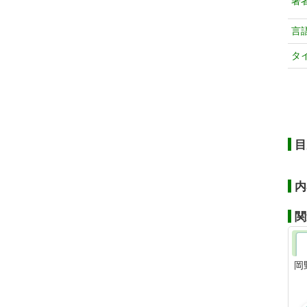
著
言
タ
目
内
関
岡