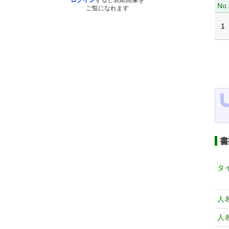
ログイン
すると表紙画像を
No.
ご覧になれます
1
書
タ
人
人