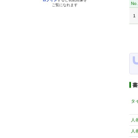
ログイン
すると表紙画像を
No.
ご覧になれます
1
書
タ
人
人