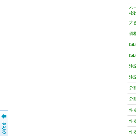
ペ
枚
大
価
IS
IS
注
注
分
分
件
件
件