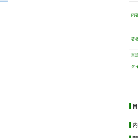
内
著
言
タ
目
内