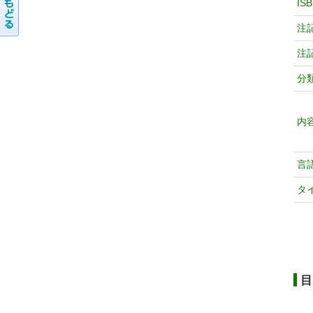
IS
注
注
分
内
言
タ
目