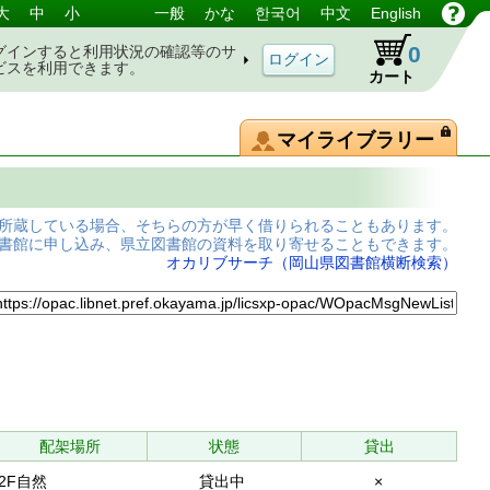
大
中
小
一般
かな
한국어
中文
English
0
グインすると利用状況の確認等のサ
ビスを利用できます。
カート
マイライブラリー
所蔵している場合、そちらの方が早く借りられることもあります。
書館に申し込み、県立図書館の資料を取り寄せることもできます。
オカリブサーチ（岡山県図書館横断検索）
配架場所
状態
貸出
2F自然
貸出中
×