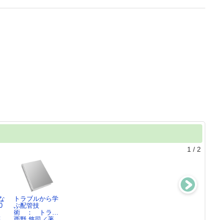
1
/
2
な
トラブルから学
絵とき配管技術
トコトンやさし
絵とき「配管技
0
ぶ配管技
用語事典
い配管の本
術」基礎のきそ
術 ： トラ…
西野 悠司／著,
西野 悠司／著
西野 悠司／著
著
西野 悠司／著
…