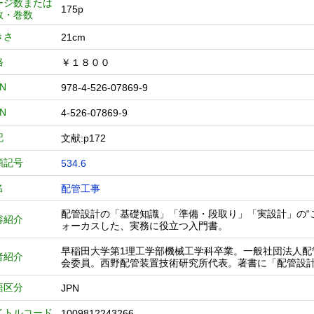
ージ数または
175p
数・巻数
きさ
21cm
格
￥１８００
BN
978-4-526-07869-9
BN
4-526-07869-9
記
文献:p172
類記号
534.6
名
配管工事
配管設計の「基礎知識」「準備・段取り」「実設計」の“
容紹介
ォーカスした、実務に役立つ入門書。
早稲田大学第1理工学部機械工学科卒業。一般社団法人
者紹介
会委員。西野配管装置技術研究所代表。著書に「配管設
語区分
JPN
イトルコード
1009812243266