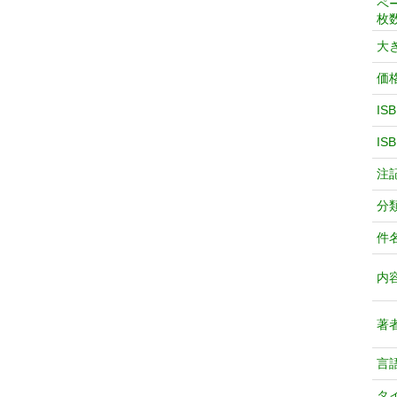
ペ
枚
大
価
IS
IS
注
分
件
内
著
言
タ