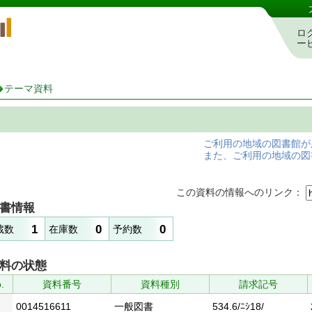
岡山県立図書館 蔵書検索・予約システム
ロ
ー
テーマ資料
ご利用の地域の図書館が
また、ご利用の地域の図
この資料の情報へのリンク：
書情報
1
0
0
蔵数
在庫数
予約数
料の状態
.
資料番号
資料種別
請求記号
0014516611
一般図書
534.6/ﾆｼ18/