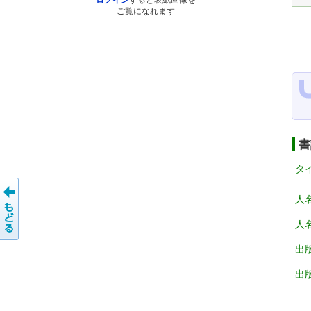
ログイン
すると表紙画像を
ご覧になれます
書
タ
人
人
出
出