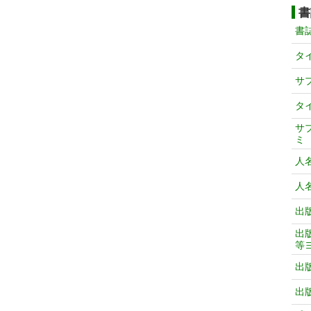
書
書
タ
サ
タ
サ
ミ
人
人
出
出
等
出
出