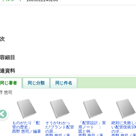
次
容細目
連資料
同じ著者
同じ分類
同じ件名
野 悠司
ものがたり「配
そうか!わかっ
「配管設計」実
絶対に失敗し
管の歴史」
た!プラント配管
用ノート ：
い配管技術10
西野 悠司／編著
の原…
図と例…
のポ…
西野 悠司／著
西野 悠司／著
西野 悠司／