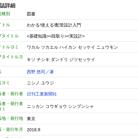
誌詳細
誌種別
図書
イトル
わかる!使える!配管設計入門
ブタイトル
<基礎知識><段取り><実設計>
イトルヨミ
ワカル ツカエル ハイカン セッケイ ニュウモン
ブタイトルヨ
キソ チシキ ダンドリ ジツセッケイ
名
西野 悠司／著
名ヨミ
ニシノ ユウジ
版者・発行者
日刊工業新聞社
版者・発行者
ニッカン コウギョウ シンブンシャ
ヨミ
版地・発行地
東京
版・発行年月
2018.8