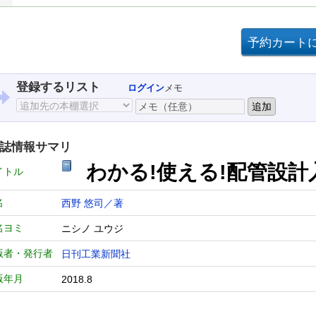
登録するリスト
ログイン
メモ
誌情報サマリ
わかる!使える!配管設計
イトル
名
西野 悠司／著
名ヨミ
ニシノ ユウジ
版者・発行者
日刊工業新聞社
版年月
2018.8