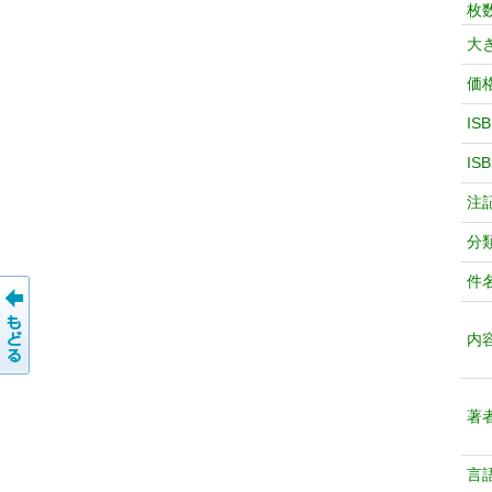
枚
大
価
IS
IS
注
分
件
内
著
言