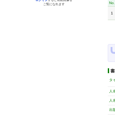
ログイン
すると表紙画像を
No.
ご覧になれます
1
書
タ
人
人
出