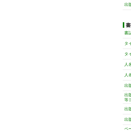
出
書
書
タ
タ
人
人
出
出
等
出
出
ペ