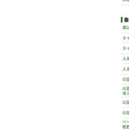
書
書
タ
タ
人
人
出
出
等
出
出
ペ
枚