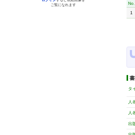
ログイン
すると表紙画像を
No.
ご覧になれます
1
書
タ
人
人
出
出