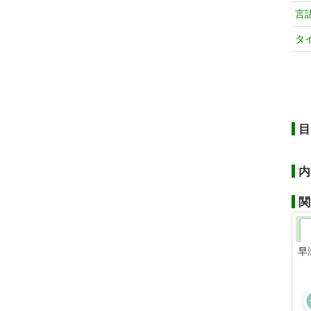
言
タ
目
内
関
早