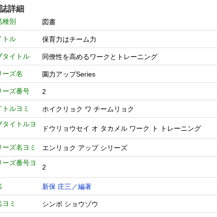
誌詳細
誌種別
図書
イトル
保育力はチーム力
ブタイトル
同僚性を高めるワークとトレーニング
リーズ名
園力アップSeries
リーズ番号
2
イトルヨミ
ホイクリョク ワ チームリョク
ブタイトルヨ
ドウリョウセイ オ タカメル ワーク ト トレーニング
リーズ名ヨミ
エンリョク アップ シリーズ
リーズ番号ヨ
2
名
新保 庄三／編著
名ヨミ
シンボ ショウゾウ