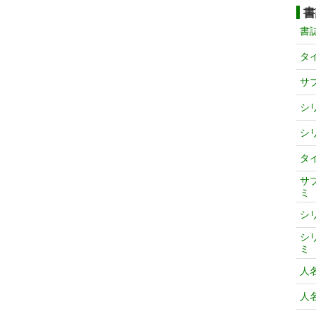
書
書
タ
サ
シ
シ
タ
サ
ミ
シ
シ
ミ
人
人