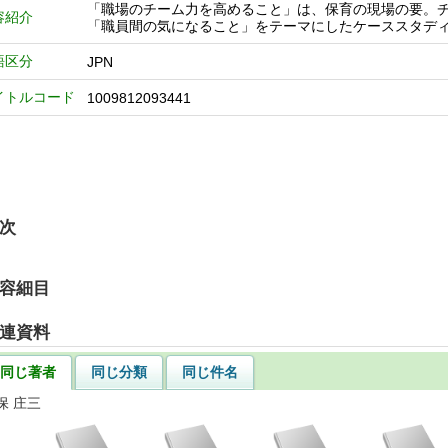
「職場のチーム力を高めること」は、保育の現場の要。
容紹介
「職員間の気になること」をテーマにしたケーススタデ
語区分
JPN
イトルコード
1009812093441
次
容細目
連資料
同じ著者
同じ分類
同じ件名
保 庄三