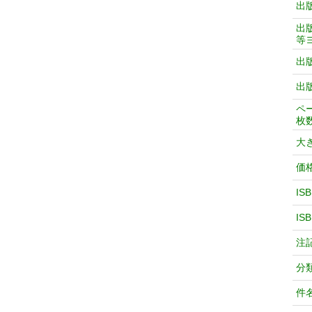
出
出
等
出
出
ペ
枚
大
価
IS
IS
注
分
件