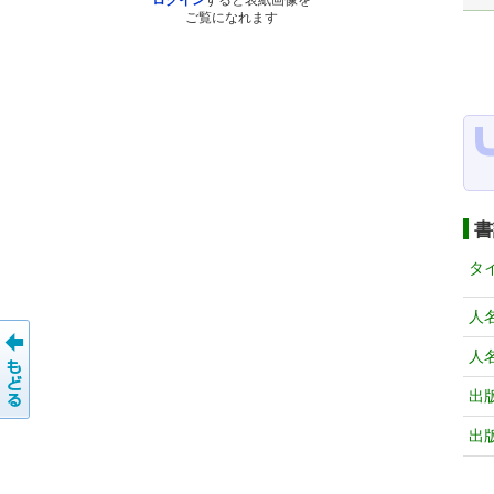
ログイン
すると表紙画像を
ご覧になれます
書
タ
人
人
出
出