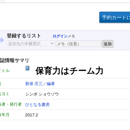
登録するリスト
ログイン
メモ
誌情報サマリ
保育力はチーム力
イトル
名
新保 庄三／編著
名ヨミ
シンボ ショウゾウ
版者・発行者
ひとなる書房
版年月
2017.2