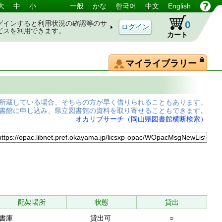
大
中
小
一般
かな
한국어
中文
English
0
グインすると利用状況の確認等のサ
ビスを利用できます。
カート
マイライブラリー
所蔵している場合、そちらの方が早く借りられることもあります。
書館に申し込み、県立図書館の資料を取り寄せることもできます。
オカリブサーチ（岡山県図書館横断検索）
配架場所
状態
貸出
書庫
貸出可
○