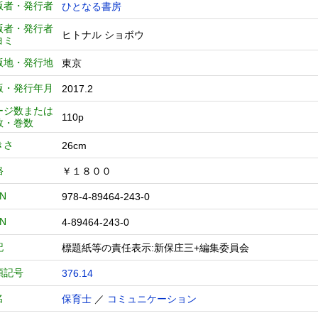
版者・発行者
ひとなる書房
版者・発行者
ヒトナル ショボウ
ヨミ
版地・発行地
東京
版・発行年月
2017.2
ージ数または
110p
数・巻数
きさ
26cm
格
￥１８００
BN
978-4-89464-243-0
BN
4-89464-243-0
記
標題紙等の責任表示:新保庄三+編集委員会
類記号
376.14
名
保育士
／
コミュニケーション