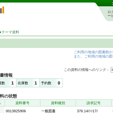
岡山県立図書館 蔵書検索・予約システム
ロ
ー
テーマ資料
ご利用の地域の図書館が
また、ご利用の地域の図
この資料の情報へのリンク：
書情報
1
1
0
蔵数
在庫数
予約数
料の状態
.
資料番号
資料種別
請求記号
0013825906
一般図書
376.14/ｼﾝ17/