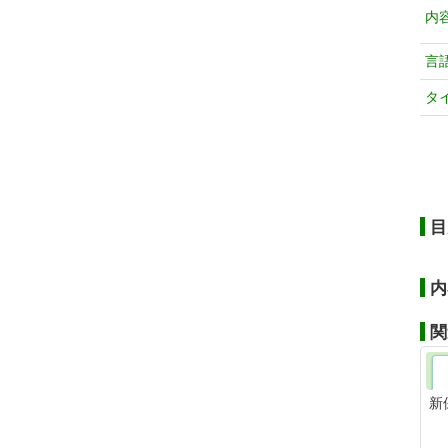
内
言
タ
目
内
関
新