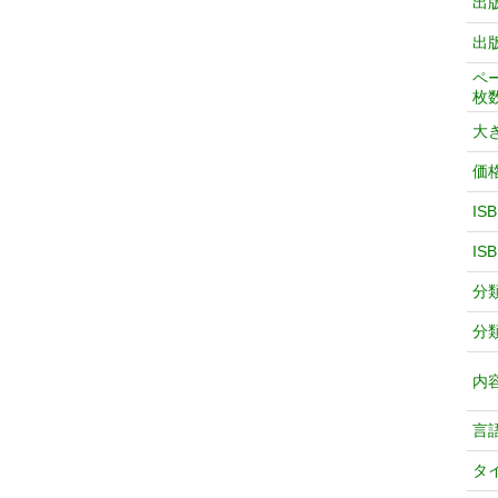
出
出
ペ
枚
大
価
IS
IS
分
分
内
言
タ