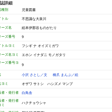
誌詳細
誌種別
児童図書
イトル
不思議な大泉川
リーズ名
絵本伊那谷ものがたり
リーズ番号
9
イトルヨミ
フシギ ナ オイズミガワ
リーズ名ヨミ
エホン イナダニ モノガタリ
リーズ番号ヨ
9
名
小沢 さとし／文
橋爪 まんぷ／絵
名ヨミ
オザワ サトシ ハシズメ マンプ
版者・発行者
白鳥舎
版者・発行者
ハクチョウシャ
ヨミ