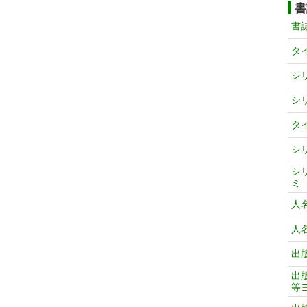
書
書
タ
シ
シ
タ
シ
シ
ミ
人
人
出
出
等