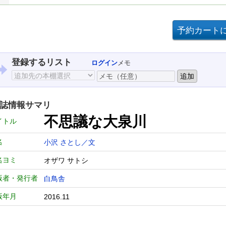
登録するリスト
ログイン
メモ
誌情報サマリ
不思議な大泉川
イトル
名
小沢 さとし／文
名ヨミ
オザワ サトシ
版者・発行者
白鳥舎
版年月
2016.11