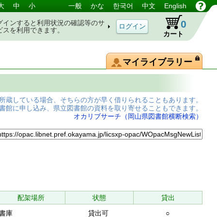
大
中
小
一般
かな
한국어
中文
English
0
グインすると利用状況の確認等のサ
ビスを利用できます。
カート
マイライブラリー
所蔵している場合、そちらの方が早く借りられることもあります。
書館に申し込み、県立図書館の資料を取り寄せることもできます。
オカリブサーチ（岡山県図書館横断検索）
配架場所
状態
貸出
書庫
貸出可
○