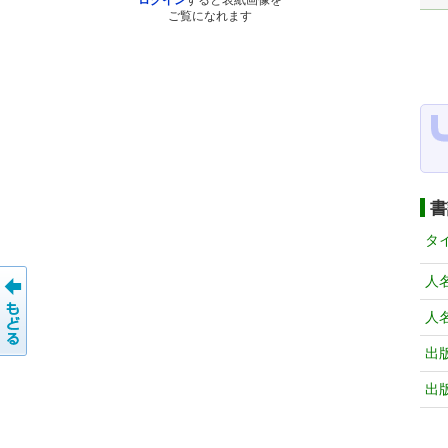
ログイン
すると表紙画像を
ご覧になれます
書
タ
人
人
出
出