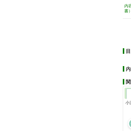
内
書
目
内
関
小