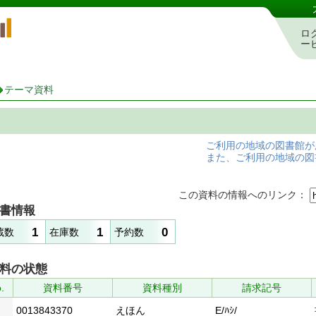
岡山県立図書館 蔵書検索・予約システム
ロ
ー
テーマ資料
ご利用の地域の図書館が
また、ご利用の地域の図
この資料の情報へのリンク：
書情報
1
1
0
蔵数
在庫数
予約数
料の状態
.
資料番号
資料種別
請求記号
0013843370
えほん
E/ﾊｼ/