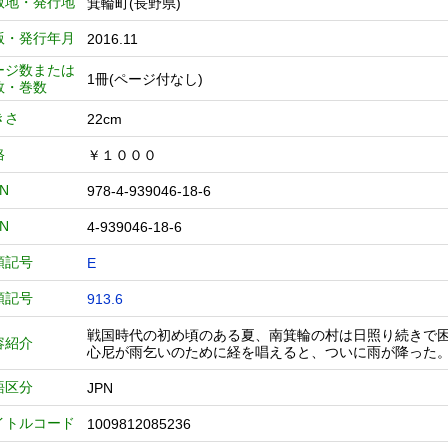
版地・発行地
箕輪町(長野県)
版・発行年月
2016.11
ージ数または
1冊(ページ付なし)
数・巻数
きさ
22cm
格
￥１０００
BN
978-4-939046-18-6
BN
4-939046-18-6
類記号
E
類記号
913.6
戦国時代の初め頃のある夏、南箕輪の村は日照り続きで
容紹介
心尼が雨乞いのために経を唱えると、ついに雨が降った
語区分
JPN
イトルコード
1009812085236