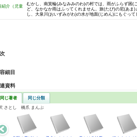
むかし、南箕輪(みなみみのわ)の村では、雨がふらず困(こ
容紹介（児童
ど、なかなか雨はふってくれません。旅(たび)の尼(あま)
）
し、大泉川(おいずみがわ)の水が地面(じめん)にもぐっ
次
容細目
連資料
同じ著者
同じ分類
沢 さとし 橋爪 まんぷ