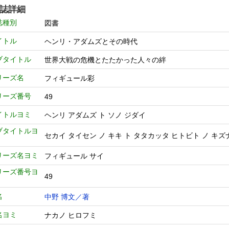
誌詳細
誌種別
図書
イトル
ヘンリ・アダムズとその時代
ブタイトル
世界大戦の危機とたたかった人々の絆
リーズ名
フィギュール彩
リーズ番号
49
イトルヨミ
ヘンリ アダムズ ト ソノ ジダイ
ブタイトルヨ
セカイ タイセン ノ キキ ト タタカッタ ヒトビト ノ キズ
リーズ名ヨミ
フィギュール サイ
リーズ番号ヨ
49
名
中野 博文／著
名ヨミ
ナカノ ヒロフミ