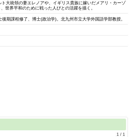
ルト大統領の妻エレノアや、イギリス貴族に嫁いだメアリ・カーゾ
り、世界平和のために戦った人びとの活躍を描く。
士後期課程修了、博士(政治学)。北九州市立大学外国語学部教授。
1
/
1