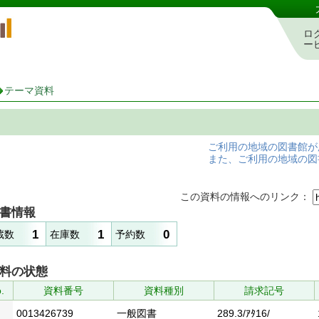
岡山県立図書館 蔵書検索・予約システム
ロ
ー
テーマ資料
ご利用の地域の図書館が
また、ご利用の地域の図
この資料の情報へのリンク：
書情報
1
1
0
蔵数
在庫数
予約数
料の状態
.
資料番号
資料種別
請求記号
0013426739
一般図書
289.3/ｱﾀ16/