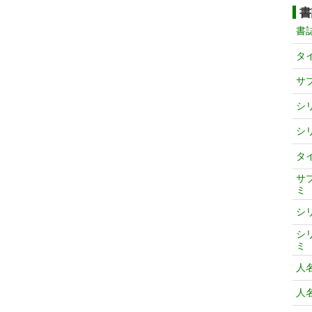
書
書
タ
サ
シ
シ
タ
サ
ミ
シ
シ
ミ
人
人