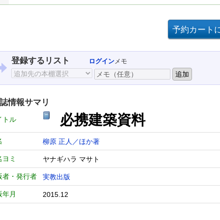
登録するリスト
ログイン
メモ
誌情報サマリ
必携建築資料
イトル
名
柳原 正人／ほか著
名ヨミ
ヤナギハラ マサト
版者・発行者
実教出版
版年月
2015.12