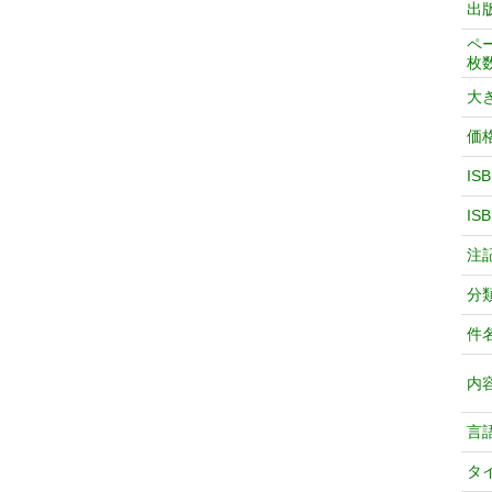
出
ペ
枚
大
価
IS
IS
注
分
件
内
言
タ