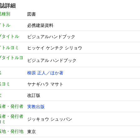
誌詳細
誌種別
図書
イトル
必携建築資料
ブタイトル
ビジュアルハンドブック
イトルヨミ
ヒッケイ ケンチク シリョウ
ブタイトルヨ
ビジュアル ハンドブック
名
柳原 正人／ほか著
名ヨミ
ヤナギハラ マサト
次
改訂版
版者・発行者
実教出版
版者・発行者
ジッキョウ シュッパン
ヨミ
版地・発行地
東京