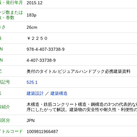
版・発行年月
2015.12
ージ数または
183p
数・巻数
きさ
26cm
格
￥２２５０
BN
978-4-407-33738-9
BN
4-407-33738-9
記
奥付のタイトル:ビジュアルハンドブック必携建築資料
類記号
525.1
名
建築設計
／
建築構造
木構造・鉄筋コンクリート構造・鋼構造の3つの代表的
容紹介
序にしたがって解説。建築物の安全性や耐久性・利便性
語区分
JPN
イトルコード
1009811966487