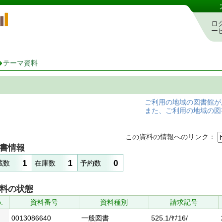
岡山県立図書館 蔵書検索・予約システム
ロ
ー
テーマ資料
ご利用の地域の図書館が
また、ご利用の地域の図
この資料の情報へのリンク：
書情報
1
1
0
蔵数
在庫数
予約数
料の状態
.
資料番号
資料種別
請求記号
0013086640
一般図書
525.1/ﾔﾅ16/