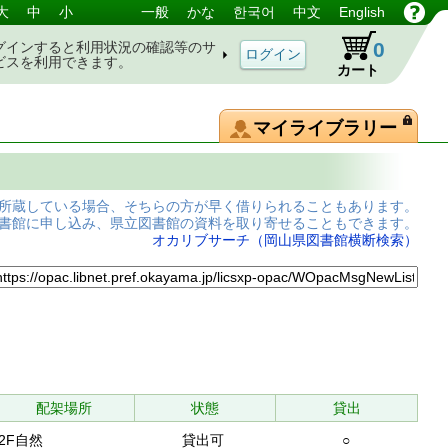
大
中
小
一般
かな
한국어
中文
English
0
グインすると利用状況の確認等のサ
ビスを利用できます。
カート
マイライブラリー
所蔵している場合、そちらの方が早く借りられることもあります。
書館に申し込み、県立図書館の資料を取り寄せることもできます。
オカリブサーチ（岡山県図書館横断検索）
配架場所
状態
貸出
2F自然
貸出可
○