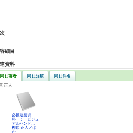
次
容細目
連資料
同じ著者
同じ分類
同じ件名
原 正人
必携建築資
料 ： ビジュ
アルハンド…
柳原 正人／ほ
か…