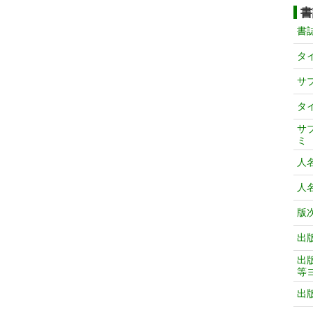
書
書
タ
サ
タ
サ
ミ
人
人
版
出
出
等
出