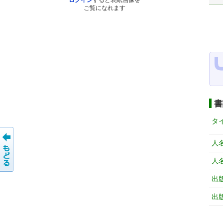
ログイン
すると表紙画像を
ご覧になれます
書
タ
人
人
出
出