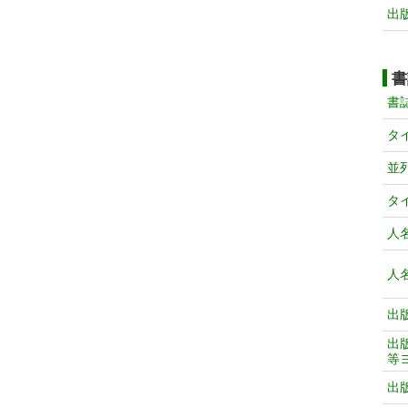
出
書
書
タ
並
タ
人
人
出
出
等
出