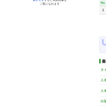
ログイン
すると表紙画像を
No.
ご覧になれます
1
書
タ
人
人
出