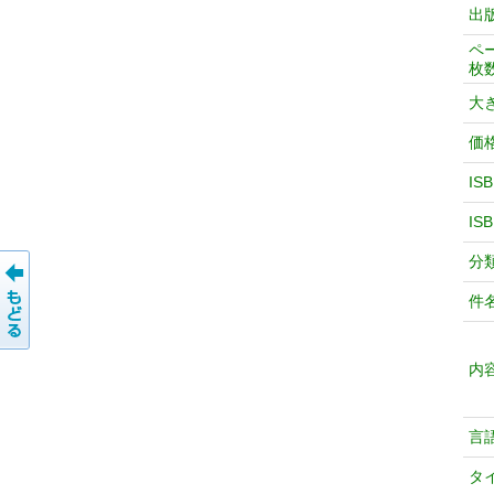
出
ペ
枚
大
価
IS
IS
分
件
内
言
タ