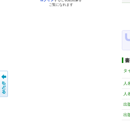
ログイン
すると表紙画像を
ご覧になれます
書
タ
人
人
出
出