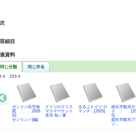
次
容細目
連資料
同じ分類
同じ件名
3.4 293.4
ゼンリン住宅地
ドイツのクリス
るるぶドイツ ロ
総社市観光ガ
図 ： …2026
マスマーケット
マンチ…[2025]
ド ： …[20
02
見市 知／著
5]
ゼンリン／[編]
総社市観光プ
ジ…