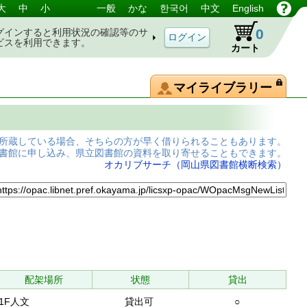
大
中
小
一般
かな
한국어
中文
English
0
グインすると利用状況の確認等のサ
ビスを利用できます。
カート
マイライブラリー
所蔵している場合、そちらの方が早く借りられることもあります。
書館に申し込み、県立図書館の資料を取り寄せることもできます。
オカリブサーチ（岡山県図書館横断検索）
配架場所
状態
貸出
1F人文
貸出可
○