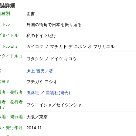
誌詳細
誌種別
図書
イトル
外国の街角で日本を振り返る
ブタイトル
私のドイツ紀行
イトルヨミ
ガイコク ノ マチカド デ ニホン オ フリカエル
ブタイトルヨ
ワタクシ ノ ドイツ キコウ
名
渕上 吉男／著
名ヨミ
フチガミ ヨシオ
版者・発行者
風詠社
／
星雲社(発売)
版者・発行者
フウエイシャ／セイウンシャ
ヨミ
版地・発行地
大阪／東京
版・発行年月
2014.11