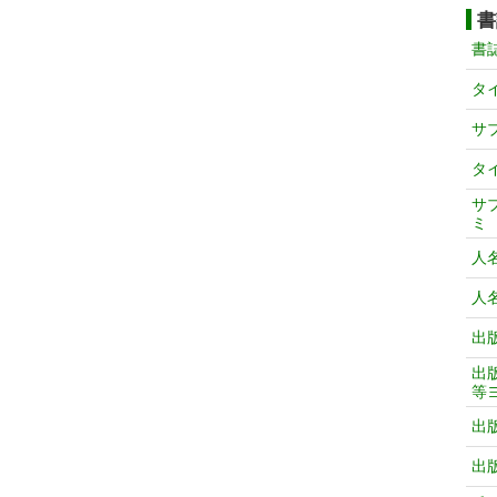
書
書
タ
サ
タ
サ
ミ
人
人
出
出
等
出
出