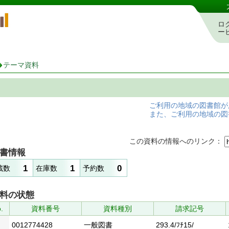
岡山県立図書館 蔵書検索・予約システム
ロ
ー
テーマ資料
ご利用の地域の図書館が
また、ご利用の地域の図
この資料の情報へのリンク：
書情報
1
1
0
蔵数
在庫数
予約数
料の状態
.
資料番号
資料種別
請求記号
0012774428
一般図書
293.4/ﾌﾁ15/