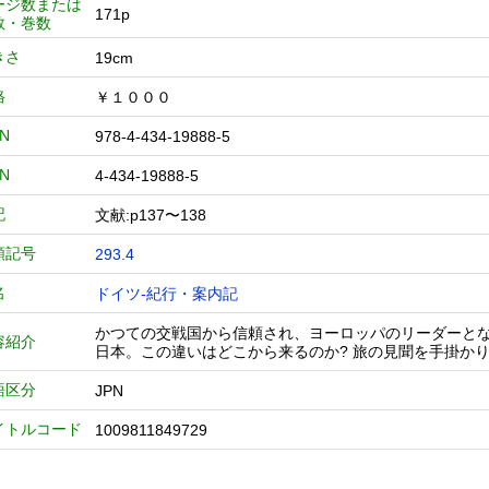
ージ数または
171p
数・巻数
きさ
19cm
格
￥１０００
BN
978-4-434-19888-5
BN
4-434-19888-5
記
文献:p137〜138
類記号
293.4
名
ドイツ-紀行・案内記
かつての交戦国から信頼され、ヨーロッパのリーダーと
容紹介
日本。この違いはどこから来るのか? 旅の見聞を手掛か
語区分
JPN
イトルコード
1009811849729