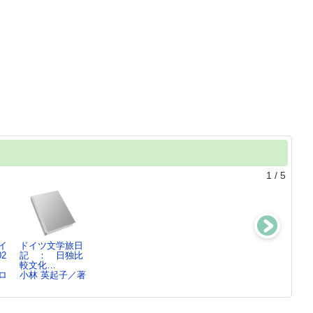
1
/
5
イ
ドイツ文学旅日
総社市観光ガイ
るるぶドイツ ロ
総社市観光ガイ
2
記 ： 日独比
ド ： …[202
マ…&apos;24
ド ： …[202
較文化…
4]
3]
ロ
小林 英起子／著
総社市観光プロ
総社市観光プロ
ジ…
ジ…