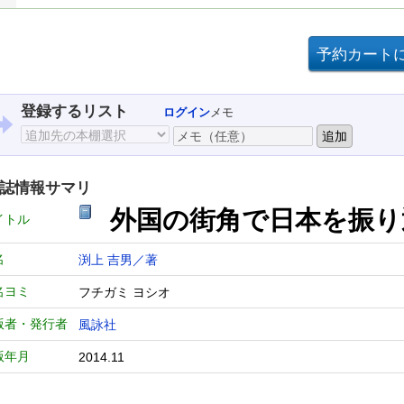
登録するリスト
ログイン
メモ
誌情報サマリ
外国の街角で日本を振り
イトル
名
渕上 吉男／著
名ヨミ
フチガミ ヨシオ
版者・発行者
風詠社
版年月
2014.11