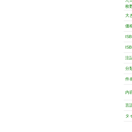
ペ
枚
大
価
IS
IS
注
分
件
内
言
タ