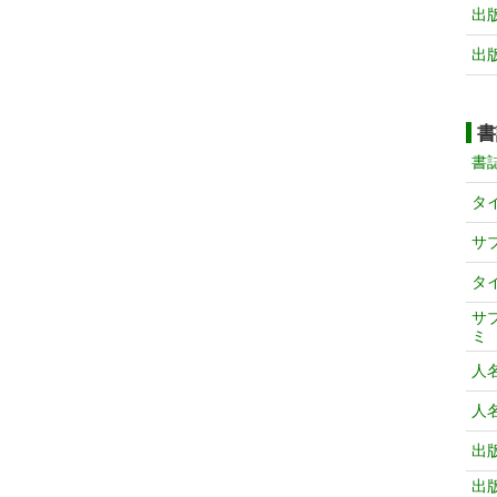
出
出
書
書
タ
サ
タ
サ
ミ
人
人
出
出