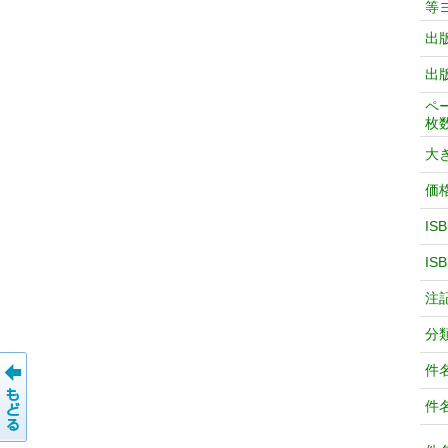
等
出
出
ペ
枚
大
価
IS
IS
注
分
件
件