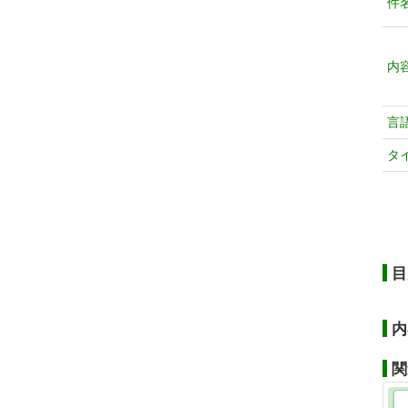
件
内
言
タ
目
内
関