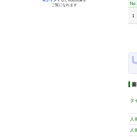
ログイン
すると表紙画像を
No.
ご覧になれます
1
書
タ
人
人