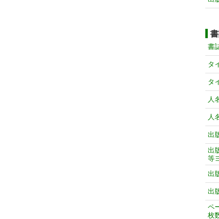
書
書
タ
タ
人
人
出
出
等
出
出
ペ
枚