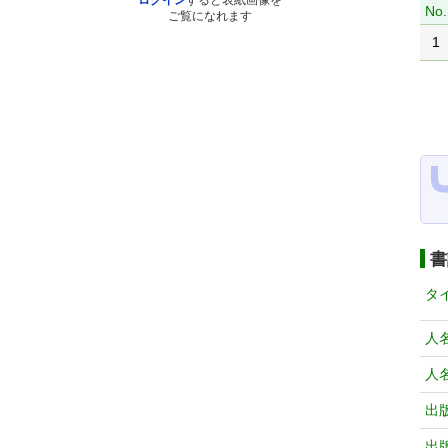
ログイン
すると表紙画像を
No.
ご覧になれます
1
書
タ
人
人
出
出