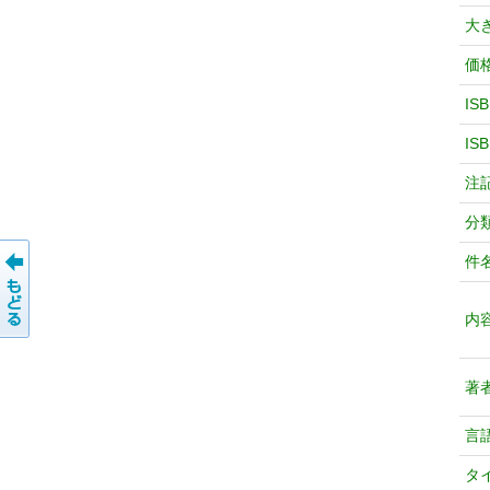
大
価
IS
IS
注
分
件
内
著
言
タ