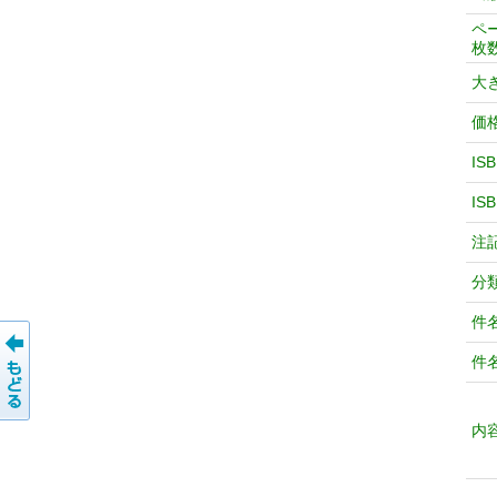
ペ
枚
大
価
IS
IS
注
分
件
件
内