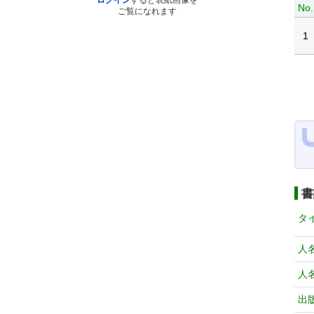
ログイン
すると表紙画像を
No.
ご覧になれます
1
書
タ
人
人
出