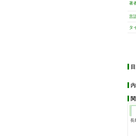
著
言
タ
目
内
関
長