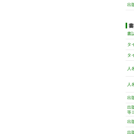
出
書
書
タ
タ
人
人
出
出
等
出
出