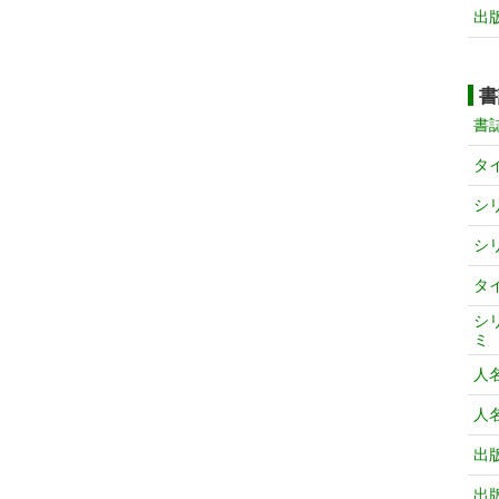
出
書
書
タ
シ
シ
タ
シ
ミ
人
人
出
出