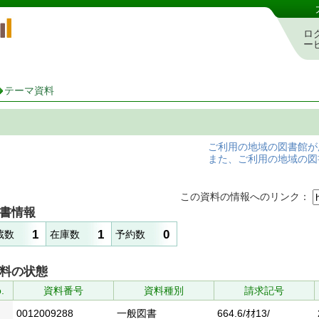
岡山県立図書館 蔵書検索・予約システム
ロ
ー
テーマ資料
ご利用の地域の図書館が
また、ご利用の地域の図
この資料の情報へのリンク：
書情報
1
1
0
蔵数
在庫数
予約数
料の状態
.
資料番号
資料種別
請求記号
0012009288
一般図書
664.6/ｵｵ13/