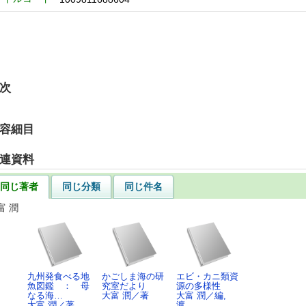
次
容細目
連資料
同じ著者
同じ分類
同じ件名
富 潤
九州発食べる地
かごしま海の研
エビ・カニ類資
魚図鑑 ： 母
究室だより
源の多様性
なる海…
大富 潤／著
大富 潤／編,
大富 潤／著
渡…