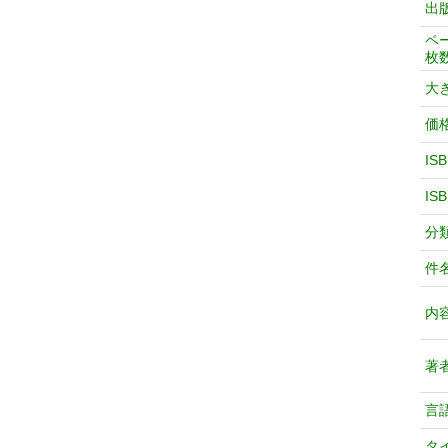
出
ペ
枚
大
価
IS
IS
分
件
内
著
言
タ