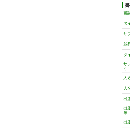
書
書
タ
サ
並
タ
サ
ミ
人
人
出
出
等
出