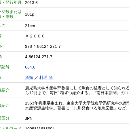
版・発行年月
2013.6
ージ数または
201p
数・巻数
きさ
21cm
格
￥２０００
BN
978-4-86124-271-7
BN
4-86124-271-7
類記号
664.6
名
魚類
／
料理-魚
鹿児島大学水産学部教授にして魚食の猛者として知られ
容紹介
ら12月まで、毎日1種ずつ紹介する。『南日本新聞』の
1963年兵庫県生まれ。東京大学大学院農学系研究科水
者紹介
水産資源生物学。著書に「九州発食べる地魚図鑑」など
語区分
JPN
イトルコード
1009811688604