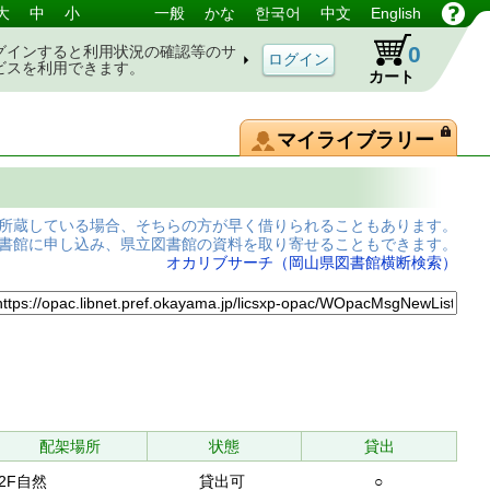
大
中
小
一般
かな
한국어
中文
English
0
グインすると利用状況の確認等のサ
ビスを利用できます。
カート
マイライブラリー
所蔵している場合、そちらの方が早く借りられることもあります。
書館に申し込み、県立図書館の資料を取り寄せることもできます。
オカリブサーチ（岡山県図書館横断検索）
配架場所
状態
貸出
2F自然
貸出可
○