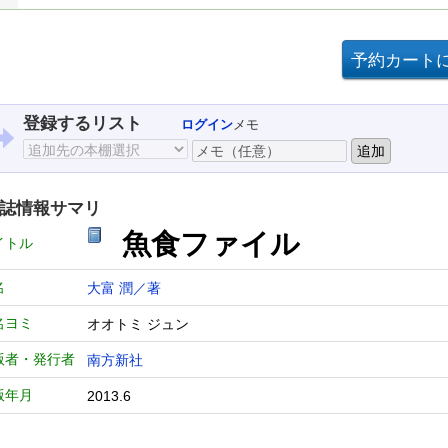
登録するリスト
ログイン
メモ
誌情報サマリ
魚食ファイル
イトル
名
大富 潤／著
名ヨミ
オオトミ ジュン
版者・発行者
南方新社
版年月
2013.6