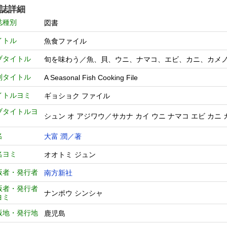
誌詳細
誌種別
図書
イトル
魚食ファイル
ブタイトル
旬を味わう／魚、貝、ウニ、ナマコ、エビ、カニ、カメ
列タイトル
A Seasonal Fish Cooking File
イトルヨミ
ギョショク ファイル
ブタイトルヨ
シュン オ アジワウ／サカナ カイ ウニ ナマコ エビ カニ 
名
大富 潤／著
名ヨミ
オオトミ ジュン
版者・発行者
南方新社
版者・発行者
ナンポウ シンシャ
ヨミ
版地・発行地
鹿児島