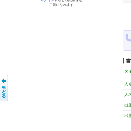
ログイン
すると表紙画像を
ご覧になれます
書
タ
人
人
出
出