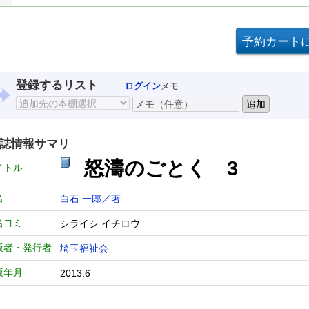
登録するリスト
ログイン
メモ
誌情報サマリ
怒濤のごとく 3
イトル
名
白石 一郎／著
名ヨミ
シライシ イチロウ
版者・発行者
埼玉福祉会
版年月
2013.6