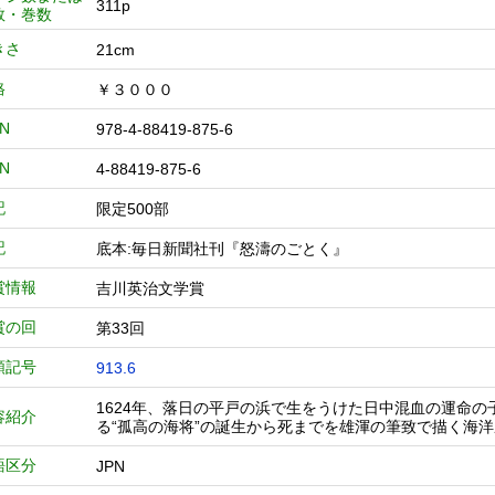
311p
数・巻数
きさ
21cm
格
￥３０００
BN
978-4-88419-875-6
BN
4-88419-875-6
記
限定500部
記
底本:毎日新聞社刊『怒濤のごとく』
賞情報
吉川英治文学賞
賞の回
第33回
類記号
913.6
1624年、落日の平戸の浜で生をうけた日中混血の運命
容紹介
る“孤高の海将”の誕生から死までを雄渾の筆致で描く海
語区分
JPN