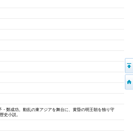
の子・鄭成功。動乱の東アジアを舞台に、黄昏の明王朝を独り守
洋歴史小説。