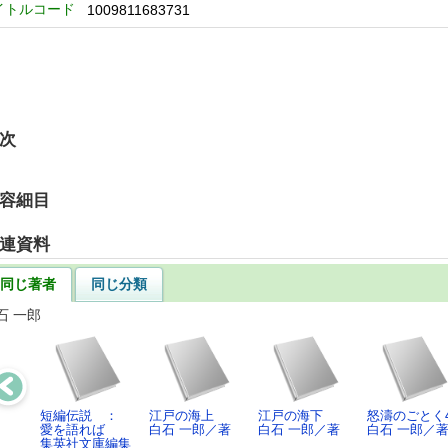
イトルコード
1009811683731
次
容細目
連資料
同じ著者
同じ分類
石 一郎
短編伝説 ：
江戸の海上
江戸の海下
怒濤のごとく
愛を語れば
白石 一郎／著
白石 一郎／著
白石 一郎／
集英社文庫編集