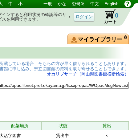
大
中
小
一般
かな
한국어
中文
English
0
グインすると利用状況の確認等のサ
ビスを利用できます。
カート
マイライブラリー
所蔵している場合、そちらの方が早く借りられることもあります。
書館に申し込み、県立図書館の資料を取り寄せることもできます。
オカリブサーチ（岡山県図書館横断検索）
配架場所
状態
貸出
大活字図書
貸出中
×