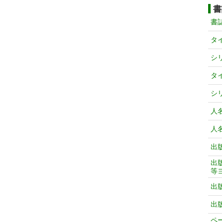
書
書
タ
シ
タ
シ
人
人
出
出
等
出
出
ペ