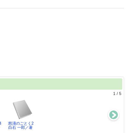
1
/
5
4
怒濤のごとく2
怒濤のごとく1
戦鬼たちの
戦鬼たちの
著
白石 一郎／著
白石 一郎／著
海 ： 織田水
海 ： 織田水
軍の将・…下
軍の将・…中