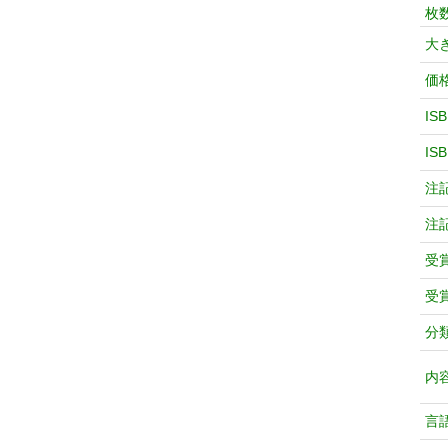
枚
大
価
IS
IS
注
注
受
受
分
内
言