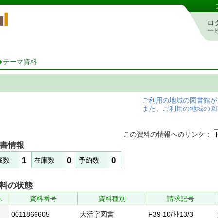
岡山県立図書館 蔵書検索・予約システム
ロ
ー
テーマ資料
ご利用の地域の図書館が
また、ご利用の地域の図
この資料の情報へのリンク：
書情報
1
0
0
蔵数
在庫数
予約数
料の状態
.
資料番号
資料種別
請求記号
0011866605
大活字図書
F39-10/ﾄﾄ13/3