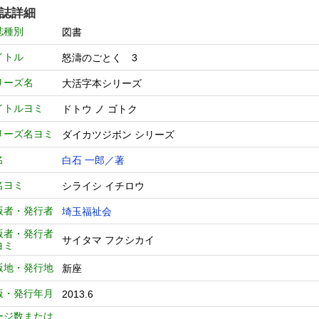
誌詳細
誌種別
図書
イトル
怒濤のごとく 3
リーズ名
大活字本シリーズ
イトルヨミ
ドトウ ノ ゴトク
リーズ名ヨミ
ダイカツジボン シリーズ
名
白石 一郎／著
名ヨミ
シライシ イチロウ
版者・発行者
埼玉福祉会
版者・発行者
サイタマ フクシカイ
ヨミ
版地・発行地
新座
版・発行年月
2013.6
ージ数または