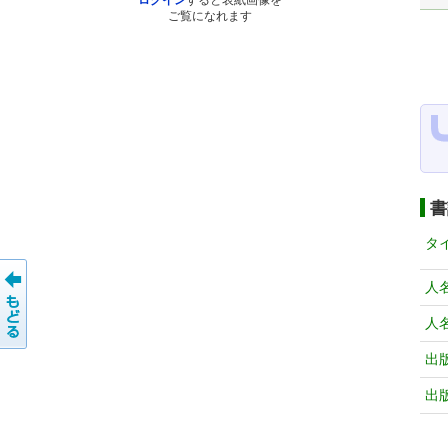
ログイン
すると表紙画像を
ご覧になれます
書
タ
人
人
出
出