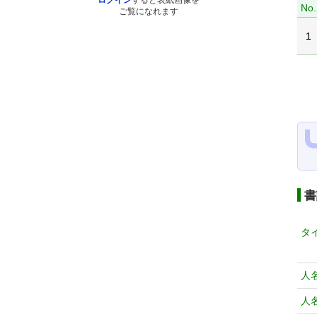
ログイン
すると表紙画像を
No.
ご覧になれます
1
書
タ
人
人