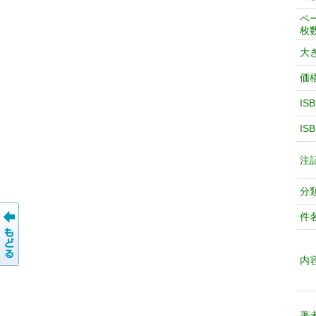
ペ
枚
大
価
IS
IS
注
分
件
内
著