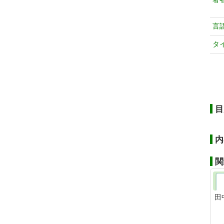
言
タ
目
内
関
田