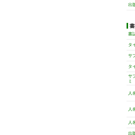
出
書
書
タ
サ
タ
サ
ミ
人
人
人
出