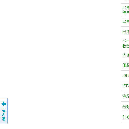
出
等
出
出
ペ
枚
大
価
IS
IS
注
分
件