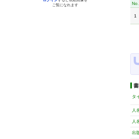
ログイン
すると表紙画像を
No.
ご覧になれます
1
書
タ
人
人
出