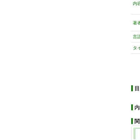
内
著
言
タ
目
内
関