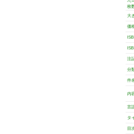
ペ
枚
大
価
IS
IS
注
分
件
内
言
タ
目