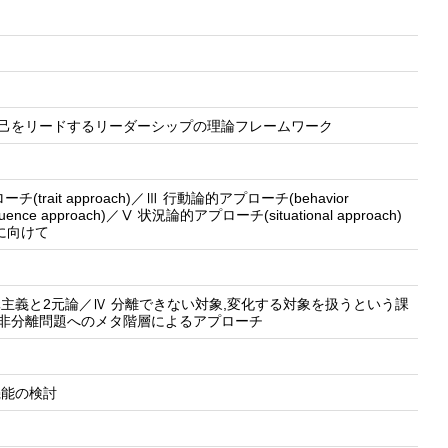
自己をリードするリーダーシップの理論フレームワーク
it approach)／Ⅲ 行動論的アプローチ(behavior
nce approach)／Ⅴ 状況論的アプローチ(situational approach)
に向けて
元主義と2元論／Ⅳ 分離できない対象,変化する対象を扱うという課
客非分離問題へのメタ階層によるアプローチ
機能の検討