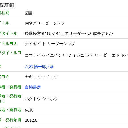
誌詳細
誌種別
図書
イトル
内省とリーダーシップ
ブタイトル
後継経営者はいかにしてリーダーへと成長するか
イトルヨミ
ナイセイ ト リーダーシップ
ブタイトルヨ
コウケイ ケイエイシャ ワ イカニ シテ リーダー エト セ
名
八木 陽一郎／著
名ヨミ
ヤギ ヨウイチロウ
版者・発行者
白桃書房
版者・発行者
ハクトウ ショボウ
ヨミ
版地・発行地
東京
版・発行年月
2012.5