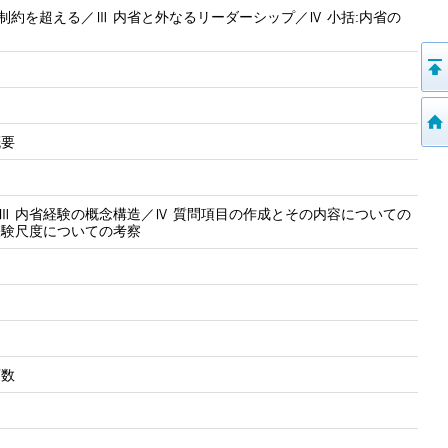
制約を超える／Ⅲ 内省と外なるリーダーシップ／Ⅳ 小括:内省の
概要
Ⅲ 内省経験の概念構造／Ⅳ 質問項目の作成とその内容についての
経験尺度についての考察
変数