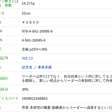
ージ数または
14,271p
数・巻数
きさ
22cm
格
￥３６００
BN
978-4-561-26585-6
BN
4-561-26585-6
記
文献:p253〜265
類記号
335.13
名
経営者
／
事業承継
リーダーは外だけでなく、自分自身という内に対しても
容紹介
を開発し、新しい視点からリーダーの有効性に対して内
語区分
JPN
イトルコード
1009811548863
次
序章 本研究の概要:後継者からリーダーへ成長するという