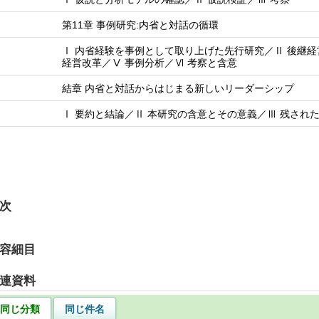
第11章 事例研究:内省と対話の循環
Ⅰ 内省経験を事例として取り上げた先行研究／Ⅱ 後継経
経営改革／Ⅴ 事例分析／Ⅵ 考察と含意
結章 内省と対話からはじまる新しいリーダーシップ
Ⅰ 要約と結論／Ⅱ 本研究の含意とその意義／Ⅲ 残され
次
容細目
連資料
同じ分類
同じ件名