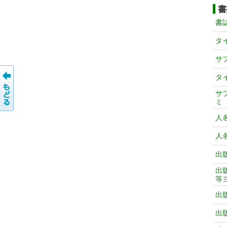
書
書
タ
サ
タ
サ
ミ
人
人
出
出
等
出
出