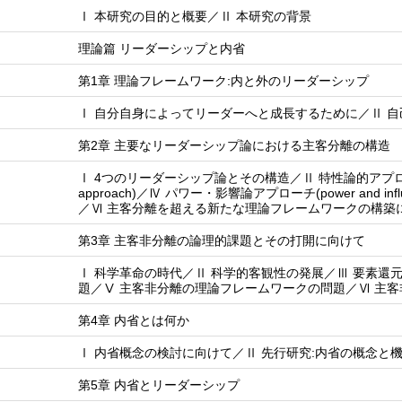
Ⅰ 本研究の目的と概要／Ⅱ 本研究の背景
理論篇 リーダーシップと内省
第1章 理論フレームワーク:内と外のリーダーシップ
Ⅰ 自分自身によってリーダーへと成長するために／Ⅱ 
第2章 主要なリーダーシップ論における主客分離の構造
Ⅰ 4つのリーダーシップ論とその構造／Ⅱ 特性論的アプローチ(tra
approach)／Ⅳ パワー・影響論アプローチ(power and influe
／Ⅵ 主客分離を超える新たな理論フレームワークの構築
第3章 主客非分離の論理的課題とその打開に向けて
Ⅰ 科学革命の時代／Ⅱ 科学的客観性の発展／Ⅲ 要素還
題／Ⅴ 主客非分離の理論フレームワークの問題／Ⅵ 主
第4章 内省とは何か
Ⅰ 内省概念の検討に向けて／Ⅱ 先行研究:内省の概念と
第5章 内省とリーダーシップ