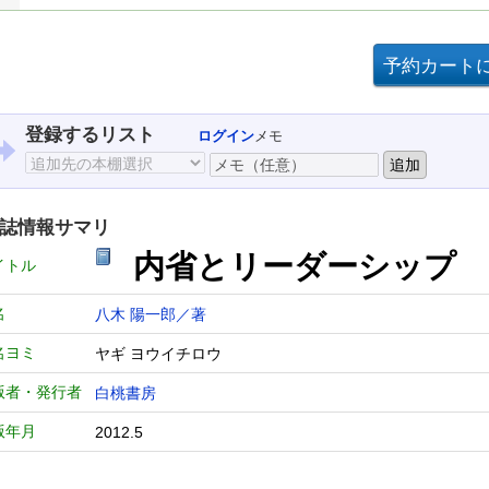
登録するリスト
ログイン
メモ
誌情報サマリ
内省とリーダーシップ
イトル
名
八木 陽一郎／著
名ヨミ
ヤギ ヨウイチロウ
版者・発行者
白桃書房
版年月
2012.5