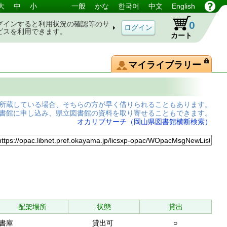
大
中
小
一般
かな
한국어
中文
English
0
グインすると利用状況の確認等のサ
ビスを利用できます。
カート
マイライブラリー
所蔵している場合、そちらの方が早く借りられることもあります。
書館に申し込み、県立図書館の資料を取り寄せることもできます。
オカリブサーチ（岡山県図書館横断検索）
配架場所
状態
貸出
書庫
貸出可
○