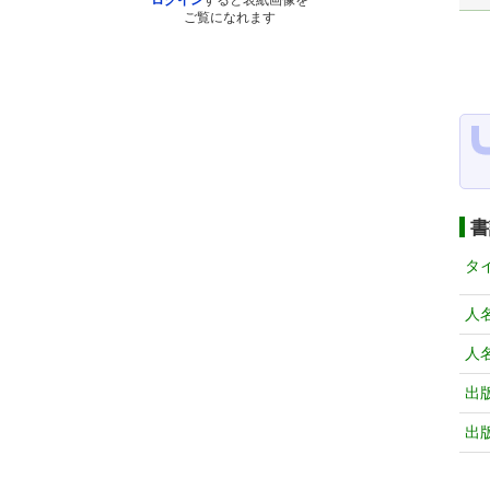
ログイン
すると表紙画像を
ご覧になれます
書
タ
人
人
出
出