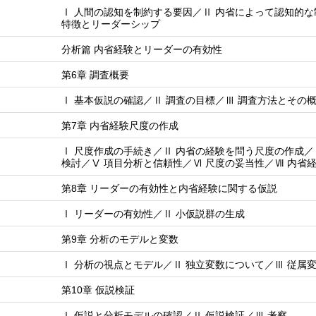
Ⅰ 人間の認知を制約する要因／Ⅱ 内省によって認知的な
特徴とリーダーシップ
分析篇 内省経験とリーダーの有効性
第6章 調査概要
Ⅰ 基本仮説の確認／Ⅱ 調査の目標／Ⅲ 調査方法とその
第7章 内省経験尺度の作成
Ⅰ 尺度作成の手続き／Ⅱ 内省の経験を問う尺度の作成／
検討／Ⅴ 項目分析と信頼性／Ⅵ 尺度の妥当性／Ⅶ 内省
第8章 リーダーの有効性と内省経験に関する仮説
Ⅰ リーダーの有効性／Ⅱ 小仮説群の生成
第9章 分析のモデルと変数
Ⅰ 分析の視点とモデル／Ⅱ 独立変数について／Ⅲ 従属
第10章 仮説検証
Ⅰ 仮説と分析モデルの確認／Ⅱ 仮説検証／Ⅲ 考察