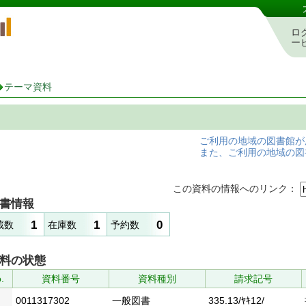
岡山県立図書館 蔵書検索・予約システム
ロ
ー
テーマ資料
ご利用の地域の図書館が
また、ご利用の地域の図
この資料の情報へのリンク：
書情報
1
1
0
蔵数
在庫数
予約数
料の状態
.
資料番号
資料種別
請求記号
0011317302
一般図書
335.13/ﾔｷ12/