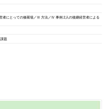
営者にとっての修羅場／Ⅲ 方法／Ⅳ 事例:2人の後継経営者による
た課題