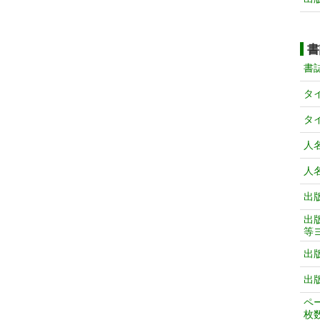
書
書
タ
タ
人
人
出
出
等
出
出
ペ
枚