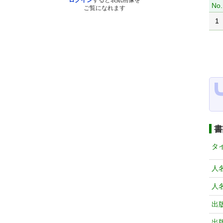
ログイン
すると表紙画像を
No.
ご覧になれます
1
書
タ
人
人
出
出