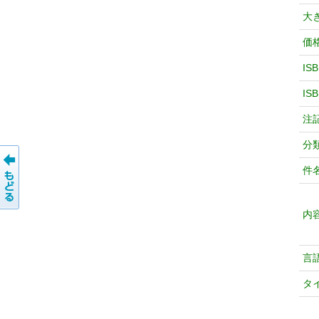
大
価
IS
IS
注
分
件
内
言
タ