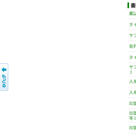
書
書
タ
サ
並
タ
サ
ミ
人
人
出
出
等
出