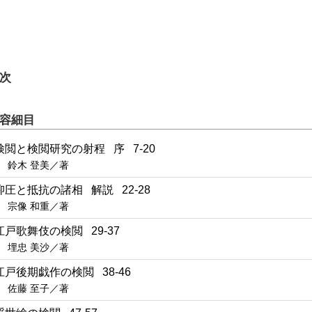
次
容細目
検閲と検閲研究の射程 序 7-20
鈴木 登美／著
抑圧と抵抗の諸相 解説 22-28
宗像 和重／著
江戸歌舞伎の検閲 29-37
埋忠 美沙／著
江戸後期戯作の検閲 38-46
佐藤 至子／著