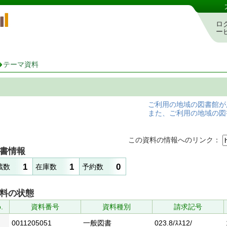
岡山県立図書館 蔵書検索・予約システム
ロ
ー
テーマ資料
ご利用の地域の図書館が
また、ご利用の地域の図
この資料の情報へのリンク：
書情報
1
1
0
蔵数
在庫数
予約数
料の状態
.
資料番号
資料種別
請求記号
0011205051
一般図書
023.8/ｽｽ12/