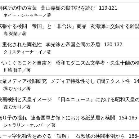
刑務所の中の言葉 葉山嘉樹の獄中記を読む 119-121
ネイト・シャッキー／著
拡張する検閲「帝国」と「非合法」商品 玄海灘に交錯する雑誌『戦
高 榮蘭／著
二重化された両義性 李光洙と帝国空間の矛盾 130-132
クリスティーナ・イ／著
かいくぐることと自粛と 昭和モダニズム文学者・久生十蘭の検閲対
川崎 賢子／著
大衆メディア検閲研究 メディア特殊性そして間テクスト性 142-
堀 ひかり／著
映画検閲と天皇イメージ 『日本ニュース』における昭和天皇の例を
堀 ひかり／著
振り子の揺れ 連合国軍占領下における紙芝居と検閲 154-165
シャラリン・オルバー／著
ローマ字化勧告をめぐる「誤解」 石黒修の検閲事例から 166-1