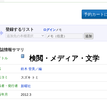
登録するリスト
ログイン
メモ
誌情報サマリ
検閲・メディア・文学
イトル
名
鈴木 登美／編
名ヨミ
スズキ トミ
版者・発行者
新曜社
版年月
2012.3