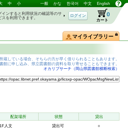
大
中
小
一般
かな
한국어
中文
English
0
グインすると利用状況の確認等のサ
ビスを利用できます。
カート
マイライブラリー
所蔵している場合、そちらの方が早く借りられることもあります。
書館に申し込み、県立図書館の資料を取り寄せることもできます。
オカリブサーチ（岡山県図書館横断検索）
配架場所
状態
貸出
1F人文
貸出可
○