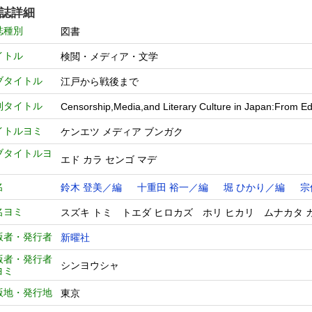
誌詳細
誌種別
図書
イトル
検閲・メディア・文学
ブタイトル
江戸から戦後まで
列タイトル
Censorship,Media,and Literary Culture in Japan:From Ed
イトルヨミ
ケンエツ メディア ブンガク
ブタイトルヨ
エド カラ センゴ マデ
名
鈴木 登美／編
十重田 裕一／編
堀 ひかり／編
宗
名ヨミ
スズキ トミ トエダ ヒロカズ ホリ ヒカリ ムナカタ 
版者・発行者
新曜社
版者・発行者
シンヨウシャ
ヨミ
版地・発行地
東京