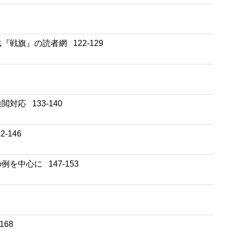
旗』の読者網 122-129
応 133-140
146
中心に 147-153
68