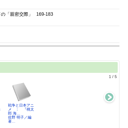
親密交際」 169-183
1
/
5
戦争と日本アニ
横光利一と近代
&lt;作者&gt;と
「言論統制」の
編
メ ： 『桃太
メディア ：
は何か ： …
近代を問いなお
郎 海…
震災か…
ハルオ・シラネ
す ：…
佐野 明子／編
十重田 裕一／著
／…
金 ヨンロン／
著…
編…