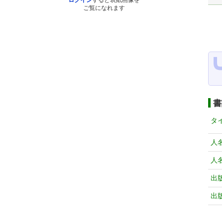
ログイン
すると表紙画像を
ご覧になれます
書
タ
人
人
出
出