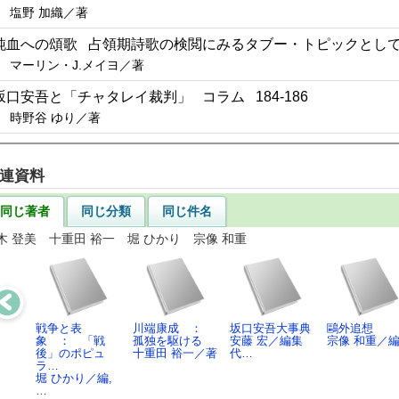
塩野 加織／著
純血への頌歌 占領期詩歌の検閲にみるタブー・トピックとしての「
マーリン・J.メイヨ／著
坂口安吾と「チャタレイ裁判」 コラム 184-186
時野谷 ゆり／著
連資料
同じ著者
同じ分類
同じ件名
木 登美 十重田 裕一 堀 ひかり 宗像 和重
戦争と表
川端康成 ：
坂口安吾大事典
鷗外追想
象 ： 「戦
孤独を駆ける
安藤 宏／編集
宗像 和重／
後」のポピュ
十重田 裕一／著
代…
ラ…
堀 ひかり／編,
…