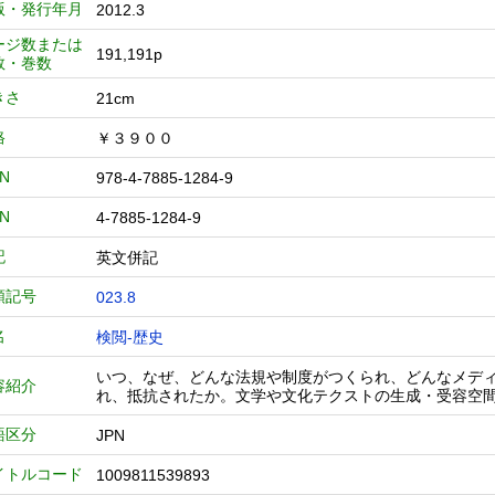
版・発行年月
2012.3
ージ数または
191,191p
数・巻数
きさ
21cm
格
￥３９００
BN
978-4-7885-1284-9
BN
4-7885-1284-9
記
英文併記
類記号
023.8
名
検閲-歴史
いつ、なぜ、どんな法規や制度がつくられ、どんなメデ
容紹介
れ、抵抗されたか。文学や文化テクストの生成・受容空
語区分
JPN
イトルコード
1009811539893