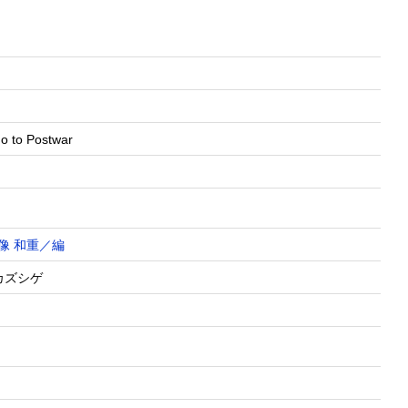
o to Postwar
像 和重／編
カズシゲ