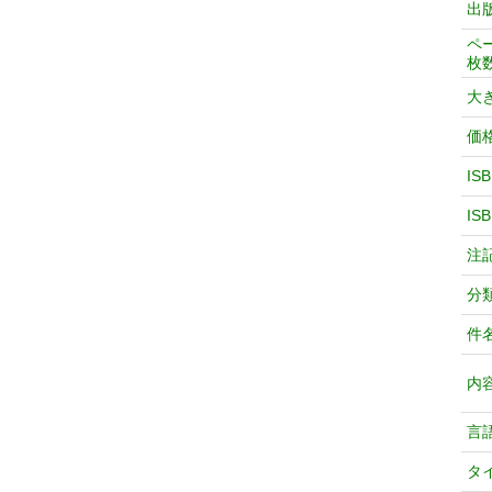
出
ペ
枚
大
価
IS
IS
注
分
件
内
言
タ