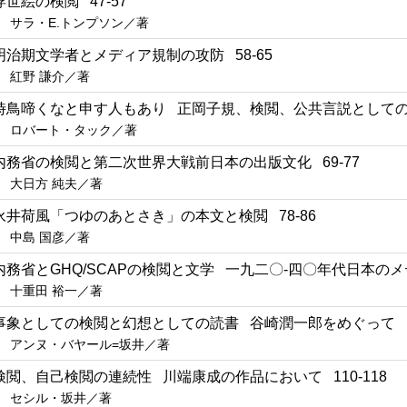
浮世絵の検閲 47-57
サラ・E.トンプソン／著
明治期文学者とメディア規制の攻防 58-65
紅野 謙介／著
時鳥啼くなと申す人もあり 正岡子規、検閲、公共言説としての俳句
ロバート・タック／著
内務省の検閲と第二次世界大戦前日本の出版文化 69-77
大日方 純夫／著
永井荷風「つゆのあとさき」の本文と検閲 78-86
中島 国彦／著
内務省とGHQ/SCAPの検閲と文学 一九二〇-四〇年代日本のメデ
十重田 裕一／著
事象としての検閲と幻想としての読書 谷崎潤一郎をめぐって 10
アンヌ・バヤール=坂井／著
検閲、自己検閲の連続性 川端康成の作品において 110-118
セシル・坂井／著