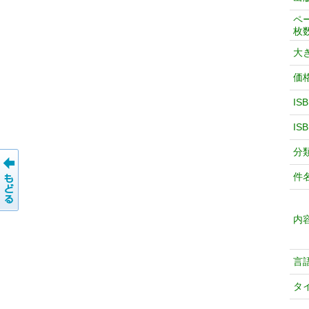
ペ
枚
大
価
IS
IS
分
件
内
言
タ