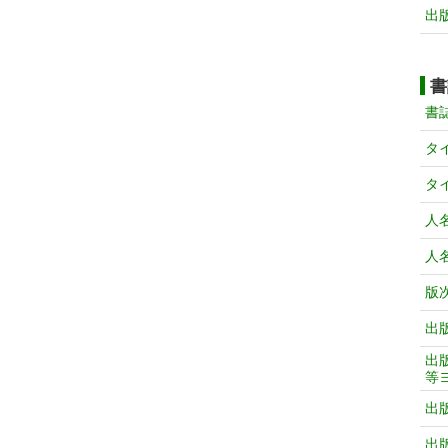
出
書
書
タ
タ
人
人
版
出
出
等
出
出