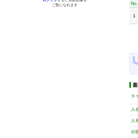
ログイン
すると表紙画像を
No.
ご覧になれます
1
書
タ
人
人
出