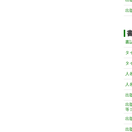
出
書
タ
タ
人
人
出
出
等
出
出