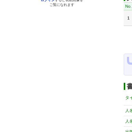
ログイン
すると表紙画像を
ご覧になれます
No.
1
タ
人
人
出