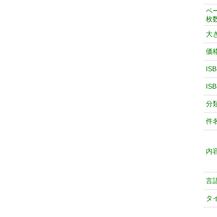
ペ
枚
大
価
IS
IS
分
件
内
言
タ