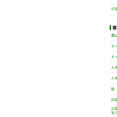
出
書
書
タ
タ
人
人
版
出
出
等