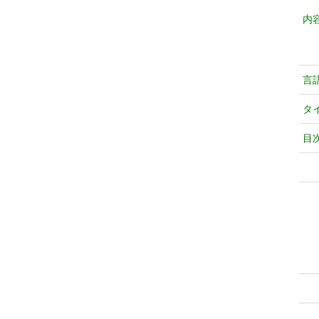
内
言
タ
目