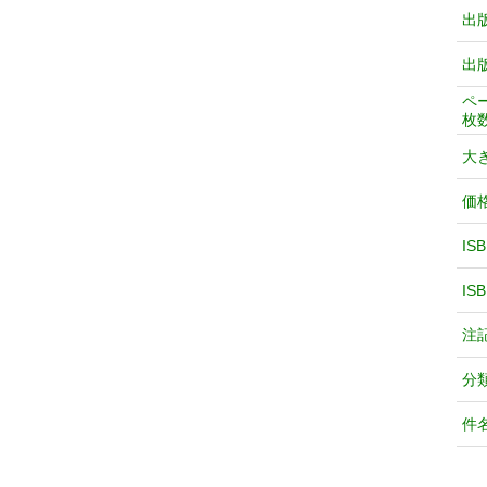
出
出
ペ
枚
大
価
IS
IS
注
分
件