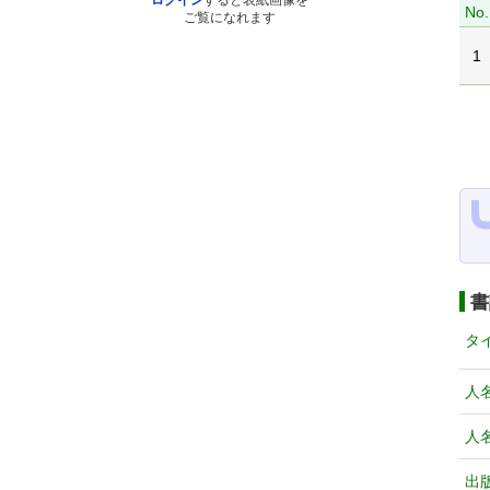
ログイン
すると表紙画像を
No.
ご覧になれます
1
書
タ
人
人
出