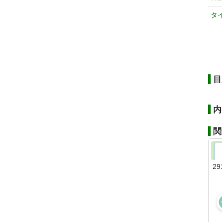
タ
目
内
関
29