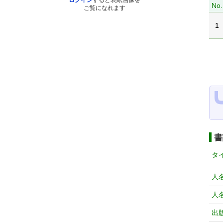
ログイン
すると表紙画像を
No.
ご覧になれます
1
書
タ
人
人
出