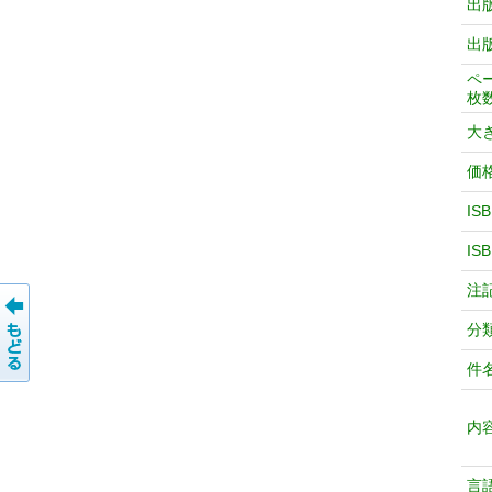
出
出
ペ
枚
大
価
IS
IS
注
分
件
内
言