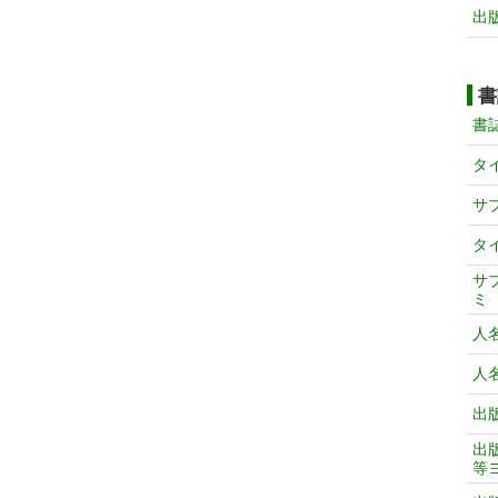
出
書
書
タ
サ
タ
サ
ミ
人
人
出
出
等