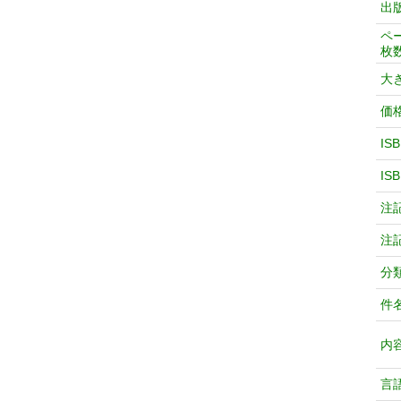
出
ペ
枚
大
価
IS
IS
注
注
分
件
内
言