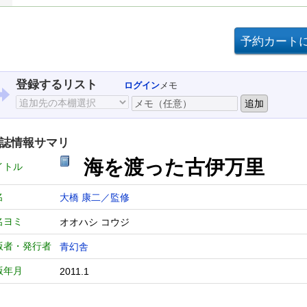
登録するリスト
ログイン
メモ
誌情報サマリ
海を渡った古伊万里
イトル
名
大橋 康二／監修
名ヨミ
オオハシ コウジ
版者・発行者
青幻舎
版年月
2011.1