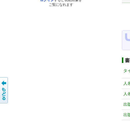
ログイン
すると表紙画像を
ご覧になれます
書
タ
人
人
出
出