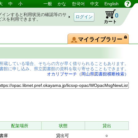
大
中
小
一般
かな
한국어
中文
English
0
グインすると利用状況の確認等のサ
ビスを利用できます。
カート
マイライブラリー
所蔵している場合、そちらの方が早く借りられることもあります。
書館に申し込み、県立図書館の資料を取り寄せることもできます。
オカリブサーチ（岡山県図書館横断検索）
配架場所
状態
貸出
書庫
貸出可
○