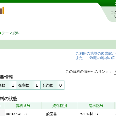
岡山県立図書館 蔵書検索・予約システム
ロ
ー
テーマ資料
ご利用の地域の図書館が
また、ご利用の地域の図
この資料の情報へのリンク：
書情報
1
1
0
蔵数
在庫数
予約数
料の状態
.
資料番号
資料種別
請求記号
0010594968
一般図書
751.1/ｵｵ11/