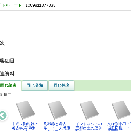
イトルコード
1009811377838
次
容細目
連資料
同じ著者
同じ分類
同じ件名
橋 康二
中近世陶磁器の
陶磁器と考古
インドネシアの
文様別小皿・
考古学第18巻
学 ： 大橋康
王都出土の肥前
塩皿図鑑 