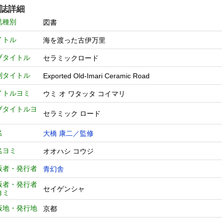
誌詳細
誌種別
図書
イトル
海を渡った古伊万里
ブタイトル
セラミックロード
列タイトル
Exported Old‐Imari Ceramic Road
イトルヨミ
ウミ オ ワタッタ コイマリ
ブタイトルヨ
セラミック ロード
名
大橋 康二／監修
名ヨミ
オオハシ コウジ
版者・発行者
青幻舎
版者・発行者
セイゲンシャ
ヨミ
版地・発行地
京都