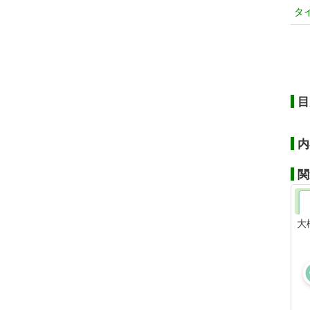
タ
目
内
関
大