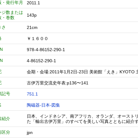
版・発行年月
2011.1
ージ数または
143p
数・巻数
きさ
21cm
格
￥１６００
BN
978-4-86152-290-1
BN
4-86152-290-1
記
会期・会場:2011年1月2日-23日 美術館「えき」KYOTO
記
古伊万里交流史年表:p136〜141
類記号
751.1
名
陶磁器-日本-図集
日本、インドネシア、南アフリカ、オランダ、オースト
容紹介
た「輸出古伊万里」のすべてを美しい写真とともに紹介
語区分
jpn