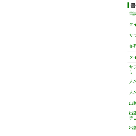
書
書
タ
サ
並
タ
サ
ミ
人
人
出
出
等
出