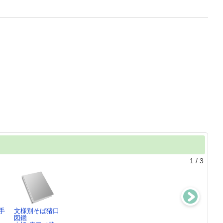
1
/
3
手
文様別そば猪口
年代別蕎麦猪口
パリに咲いた古
将軍と鍋島・柿
：
図鑑
大事典
伊万里の
右衛門