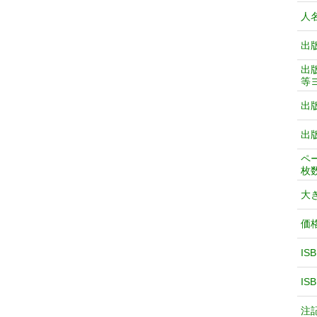
人
出
出
等
出
出
ペ
枚
大
価
IS
IS
注