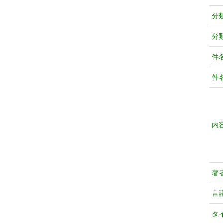
分
分
件
件
内
著
言
タ