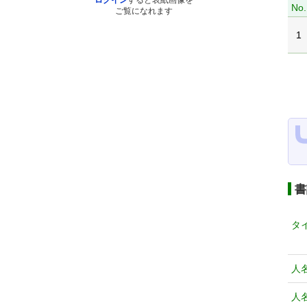
ログイン
すると表紙画像を
No.
ご覧になれます
1
書
タ
人
人