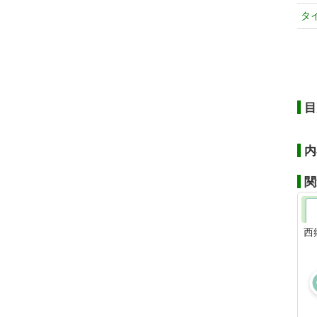
タ
目
内
関
西