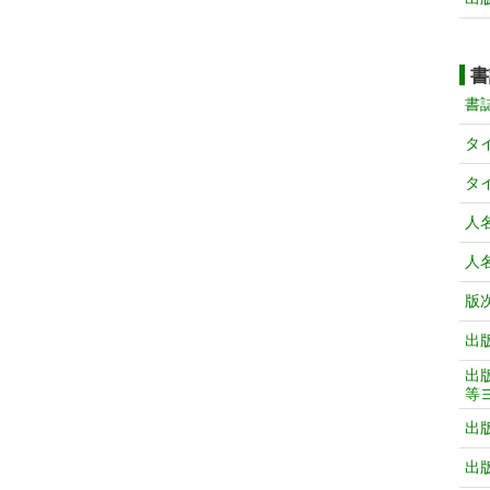
書
書
タ
タ
人
人
版
出
出
等
出
出