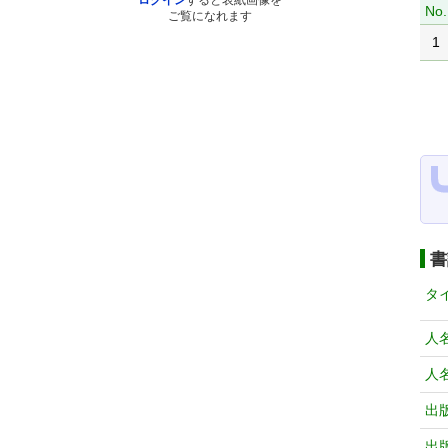
ログイン
すると表紙画像を
No.
ご覧になれます
1
書
タ
人
人
出
出