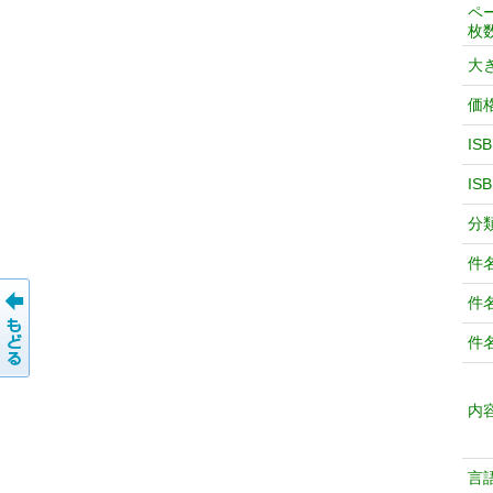
ペ
枚
大
価
IS
IS
分
件
件
件
内
言