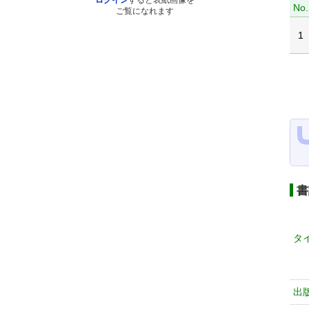
ログイン
すると表紙画像を
No.
ご覧になれます
1
書
タ
出