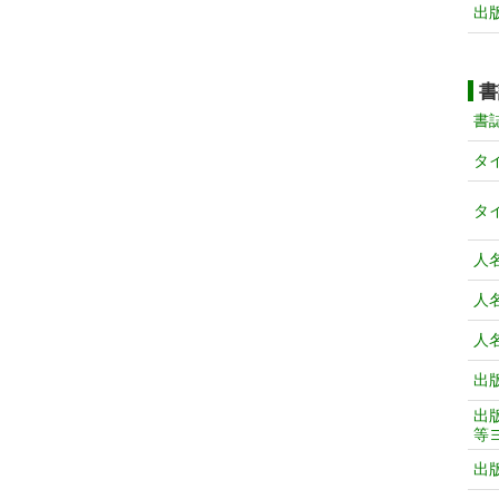
出
書
書
タ
タ
人
人
人
出
出
等
出