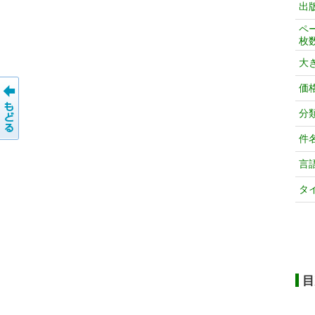
出
ペ
枚
大
価
分
件
言
タ
目