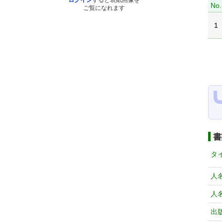
ログイン
すると表紙画像を
No.
ご覧になれます
1
書
タ
人
人
出