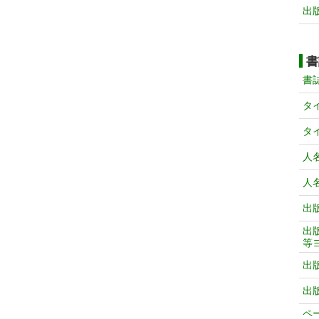
出
書
書
タ
タ
人
人
出
出
等
出
出
ペ