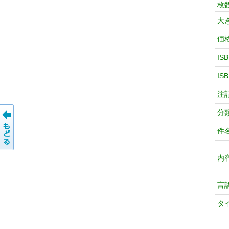
枚
大
価
IS
IS
注
分
件
内
言
タ