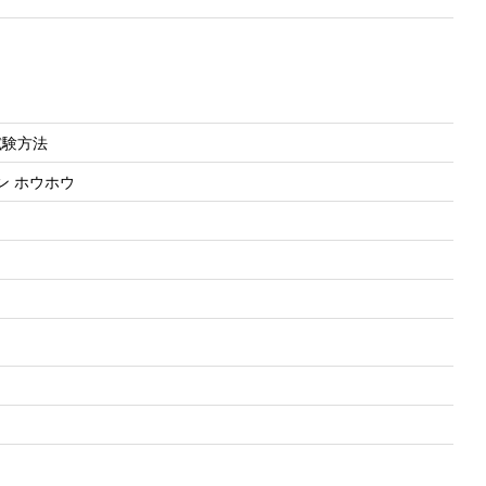
の試験方法
ケン ホウホウ