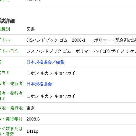
誌詳細
誌種別
図書
イトル
JISハンドブック ゴム 2008-1 ポリマー・配合剤
イトルヨミ
ジス ハンドブック ゴム ポリマー ハイゴウザイ ノ シ
名
日本規格協会／編集
名ヨミ
ニホン キカク キョウカイ
版者・発行者
日本規格協会
版者・発行者
ニホン キカク キョウカイ
ヨミ
版地・発行地
東京
版・発行年月
2008.6
ージ数または
1411p
数・巻数