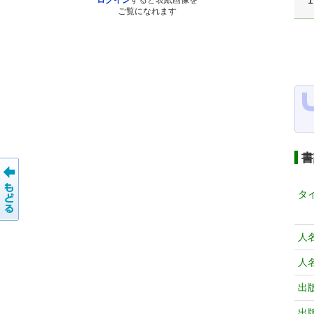
1
ログイン
すると表紙画像を
ご覧になれます
書
タ
人
人
出
出