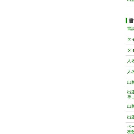
書
書
タ
タ
人
人
出
出
等
出
出
ペ
枚