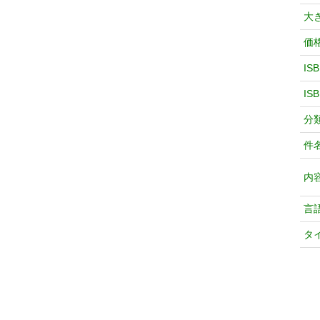
大
価
IS
IS
分
件
内
言
タ