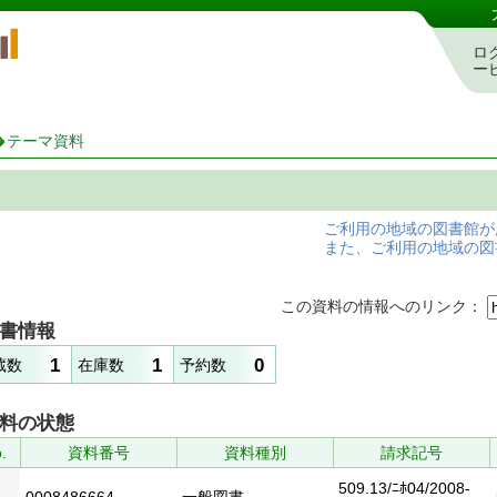
岡山県立図書館 蔵書検索・予約システム
ロ
ー
テーマ資料
ご利用の地域の図書館が
また、ご利用の地域の図
この資料の情報へのリンク：
書情報
1
1
0
蔵数
在庫数
予約数
料の状態
.
資料番号
資料種別
請求記号
509.13/ﾆﾎ04/2008-