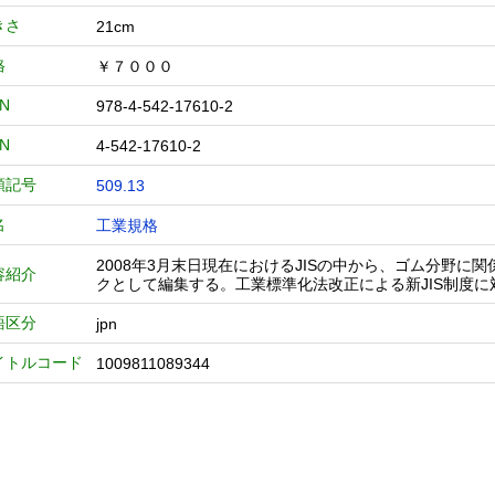
きさ
21cm
格
￥７０００
BN
978-4-542-17610-2
BN
4-542-17610-2
類記号
509.13
名
工業規格
2008年3月末日現在におけるJISの中から、ゴム分野に
容紹介
クとして編集する。工業標準化法改正による新JIS制度に
語区分
jpn
イトルコード
1009811089344