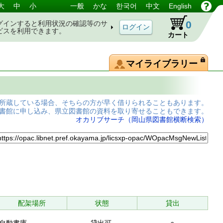
大
中
小
一般
かな
한국어
中文
English
0
グインすると利用状況の確認等のサ
ビスを利用できます。
カート
マイライブラリー
所蔵している場合、そちらの方が早く借りられることもあります。
書館に申し込み、県立図書館の資料を取り寄せることもできます。
オカリブサーチ（岡山県図書館横断検索）
配架場所
状態
貸出