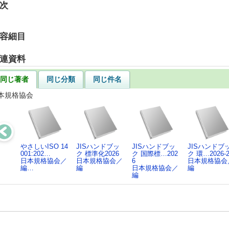
次
容細目
連資料
同じ著者
同じ分類
同じ件名
本規格協会
やさしいISO 14
JISハンドブッ
JISハンドブッ
JISハンドブ
001:202…
ク 標準化2026
ク 国際標…202
ク 環…2026-
日本規格協会／
日本規格協会／
6
日本規格協会
編…
編
日本規格協会／
編
編