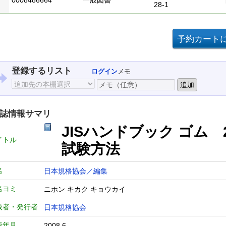
0008486664
一般図書
28-1
登録するリスト
ログイン
メモ
誌情報サマリ
JISハンドブック ゴム
イトル
試験方法
名
日本規格協会／編集
名ヨミ
ニホン キカク キョウカイ
版者・発行者
日本規格協会
版年月
2008.6