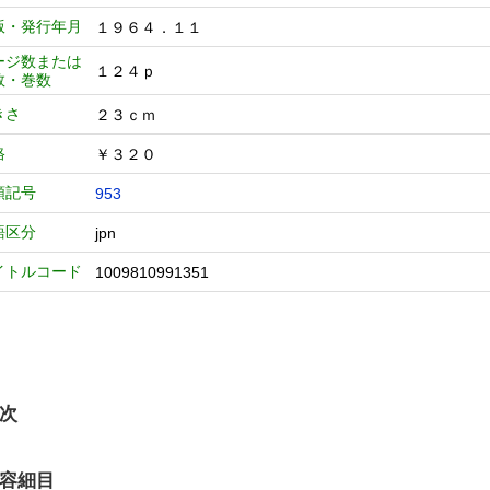
版・発行年月
１９６４．１１
ージ数または
１２４ｐ
数・巻数
きさ
２３ｃｍ
格
￥３２０
類記号
953
語区分
jpn
イトルコード
1009810991351
次
容細目