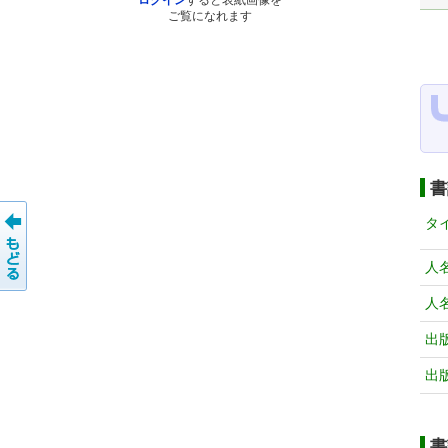
ログイン
すると表紙画像を
ご覧になれます
書
タ
人
人
出
出
書