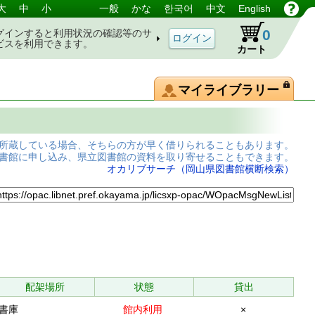
大
中
小
一般
かな
한국어
中文
English
0
グインすると利用状況の確認等のサ
ビスを利用できます。
カート
マイライブラリー
所蔵している場合、そちらの方が早く借りられることもあります。
書館に申し込み、県立図書館の資料を取り寄せることもできます。
オカリブサーチ（岡山県図書館横断検索）
配架場所
状態
貸出
書庫
館内利用
×