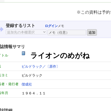
※この資料は予約
登録するリスト
ログイン
メモ
誌情報サマリ
ライオンのめがね
イトル
名
ビルドラック／〔原作〕
名ヨミ
ビルドラック
版者・発行者
偕成社
版年月
１９６４．１１
誌詳細