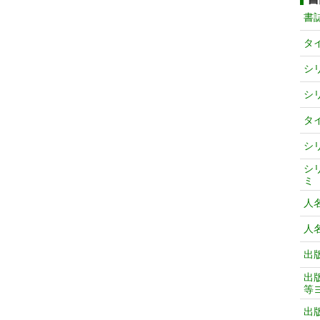
書
タ
シ
シ
タ
シ
シ
ミ
人
人
出
出
等
出