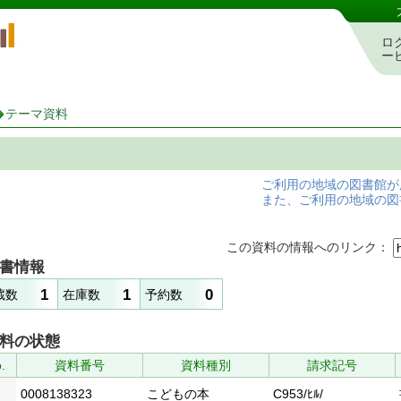
岡山県立図書館 蔵書検索・予約システム
ロ
ー
テーマ資料
ご利用の地域の図書館が
また、ご利用の地域の図
この資料の情報へのリンク：
書情報
1
1
0
蔵数
在庫数
予約数
料の状態
.
資料番号
資料種別
請求記号
0008138323
こどもの本
C953/ﾋﾙ/