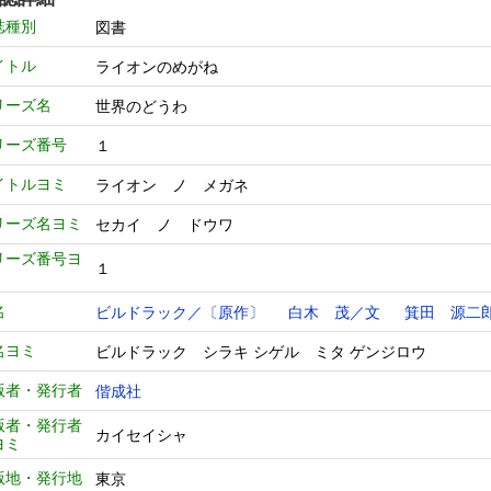
誌種別
図書
イトル
ライオンのめがね
リーズ名
世界のどうわ
リーズ番号
１
イトルヨミ
ライオン ノ メガネ
リーズ名ヨミ
セカイ ノ ドウワ
リーズ番号ヨ
１
名
ビルドラック／〔原作〕
白木 茂／文
箕田 源二
名ヨミ
ビルドラック シラキ シゲル ミタ ゲンジロウ
版者・発行者
偕成社
版者・発行者
カイセイシャ
ヨミ
版地・発行地
東京