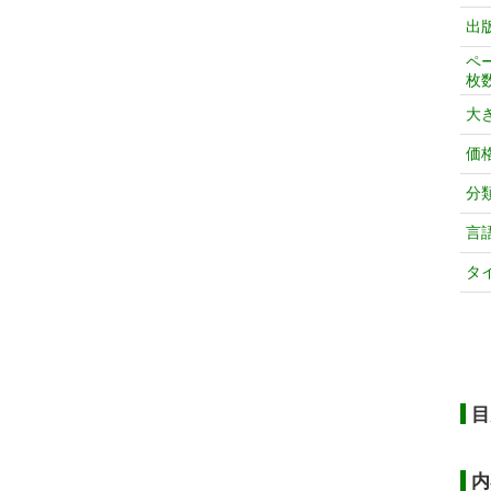
出
ペ
枚
大
価
分
言
タ
目
内