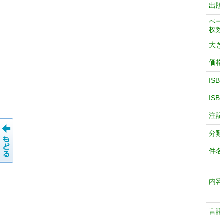
出
ペ
枚
大
価
IS
IS
注
分
件
内
言