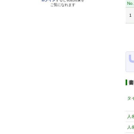
ログイン
すると表紙画像を
No.
ご覧になれます
1
書
タ
人
人