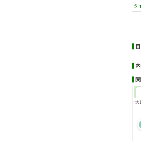
タ
目
内
関
大