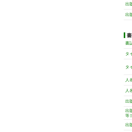
出
出
書
書
タ
タ
人
人
出
出
等
出