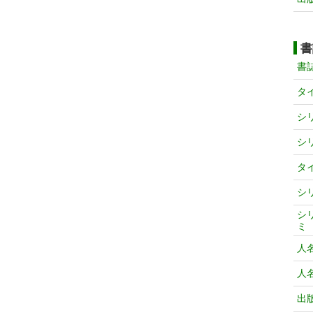
書
書
タ
シ
シ
タ
シ
シ
ミ
人
人
出