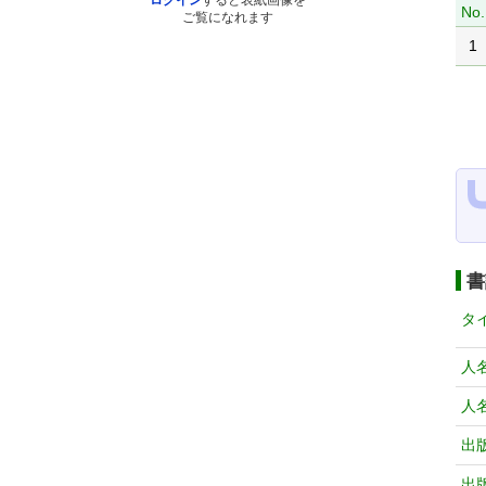
ログイン
すると表紙画像を
No.
ご覧になれます
1
書
タ
人
人
出
出