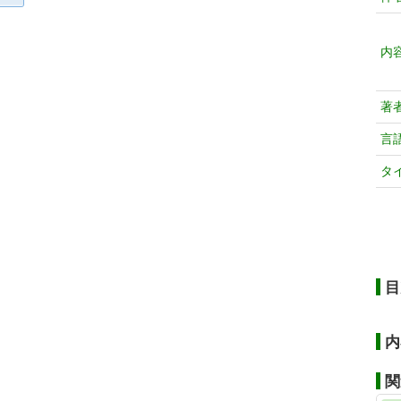
内
著
言
タ
目
内
関