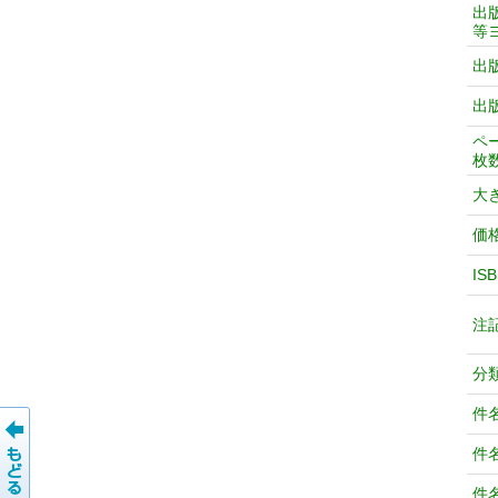
出
等
出
出
ペ
枚
大
価
IS
注
分
件
件
件