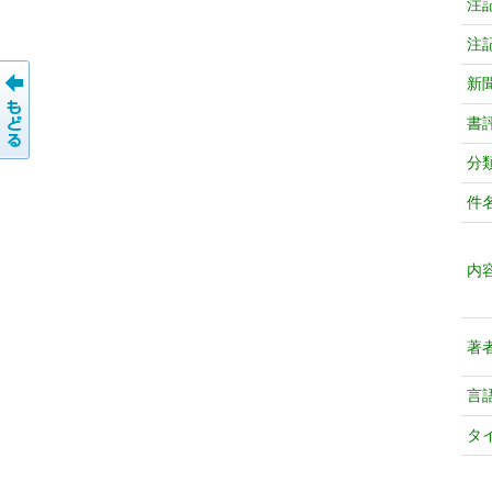
注
注
新
書
分
件
内
著
言
タ