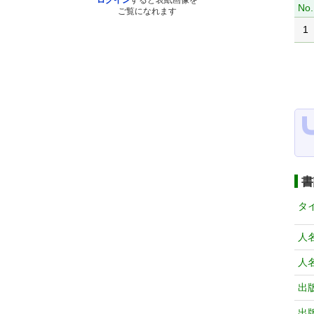
ログイン
すると表紙画像を
No.
ご覧になれます
1
書
タ
人
人
出
出