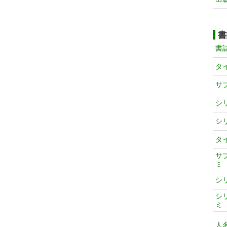
書
書
タ
サ
シ
シ
タ
サ
ミ
シ
シ
ミ
人