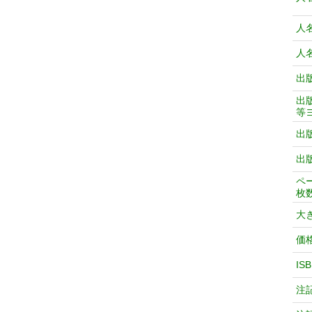
人
人
出
出
等
出
出
ペ
枚
大
価
IS
注