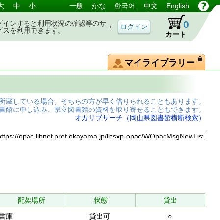
大
中
小
一般
かな
한국어
中文
English
0
グインすると利用状況の確認等のサ
ビスを利用できます。
カート
マイライブラリー
所蔵している場合、そちらの方が早く借りられることもあります。
書館に申し込み、県立図書館の資料を取り寄せることもできます。
オカリブサーチ（岡山県図書館横断検索）
配架場所
状態
貸出
書庫
貸出可
○