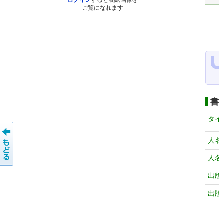
ログイン
すると表紙画像を
ご覧になれます
書
タ
人
人
出
出