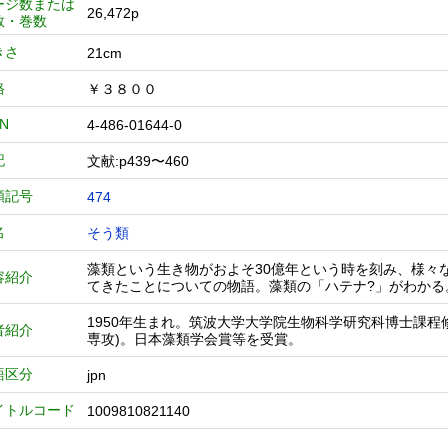
ージ数または
26,472p
数・巻数
きさ
21cm
格
￥３８００
BN
4-486-01644-0
記
文献:p439〜460
類記号
474
名
そう類
藻類という生き物がおよそ30億年という時を刻み、様々
容紹介
てきたことについての物語。藻類の「ハテナ?」がわかる
1950年生まれ。筑波大学大学院生物科学研究科博士課
者紹介
専攻)。日本藻類学会賞等を受賞。
語区分
jpn
イトルコード
1009810821140