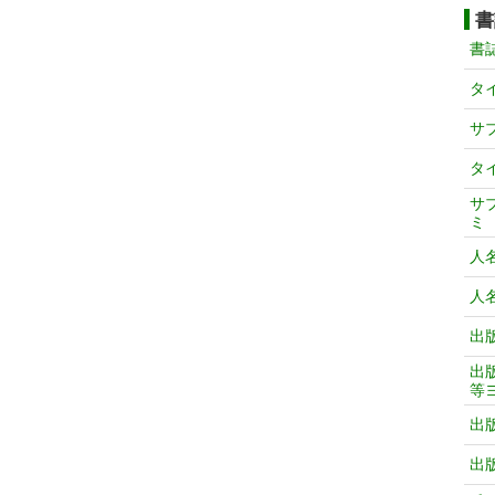
書
書
タ
サ
タ
サ
ミ
人
人
出
出
等
出
出