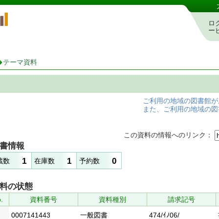
岡山県立図書館 蔵書検索・予約システム
ロ
ー
テーマ資料
ご利用の地域の図書館が
また、ご利用の地域の図
この資料の情報へのリンク：
書情報
1
1
0
蔵数
在庫数
予約数
料の状態
.
資料番号
資料種別
請求記号
0007141443
一般図書
474/ｲﾉ06/