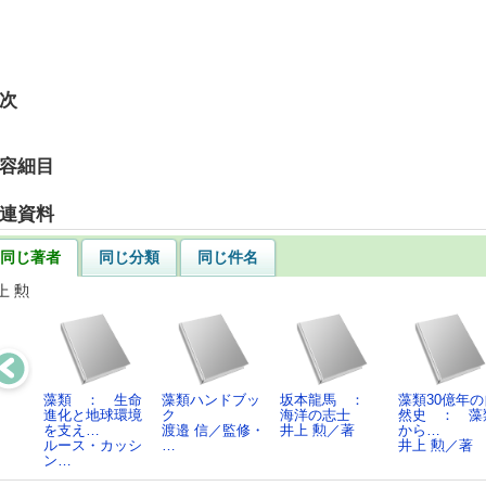
次
容細目
連資料
同じ著者
同じ分類
同じ件名
上 勲
藻類 ： 生命
藻類ハンドブッ
坂本龍馬 ：
藻類30億年の
進化と地球環境
ク
海洋の志士
然史 ： 藻
を支え…
渡邉 信／監修・
井上 勲／著
から…
ルース・カッシ
…
井上 勲／著
ン…