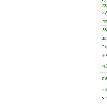
ペ
枚
大
価
IS
注
分
件
内
著
言
タ