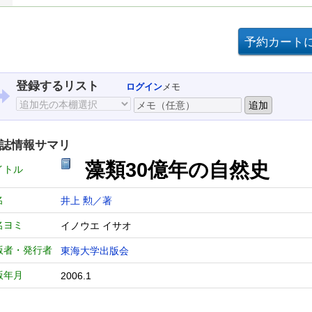
登録するリスト
ログイン
メモ
誌情報サマリ
藻類30億年の自然史
イトル
名
井上 勲／著
名ヨミ
イノウエ イサオ
版者・発行者
東海大学出版会
版年月
2006.1