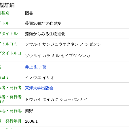
誌詳細
誌種別
図書
イトル
藻類30億年の自然史
ブタイトル
藻類からみる生物進化
イトルヨミ
ソウルイ サンジュウオクネン ノ シゼンシ
ブタイトルヨ
ソウルイ カラ ミル セイブツ シンカ
名
井上 勲／著
名ヨミ
イノウエ イサオ
版者・発行者
東海大学出版会
版者・発行者
トウカイ ダイガク シュッパンカイ
ヨミ
版地・発行地
秦野
版・発行年月
2006.1