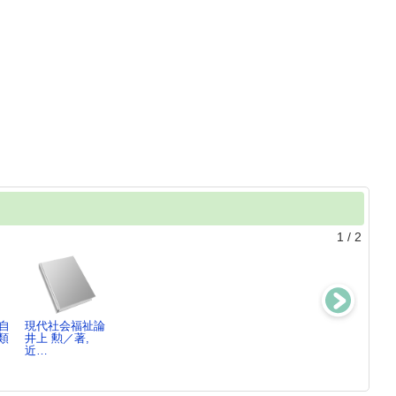
1
/
2
自
現代社会福祉論
社会教育要
教養としての児
文明開化
類
井上 勲／著,
説 ： 学歴社
童福祉 ： 学
井上 勲／著
近…
会から学習…
生と市…
井上 勲／[ほ
井上 勲／編著
か…