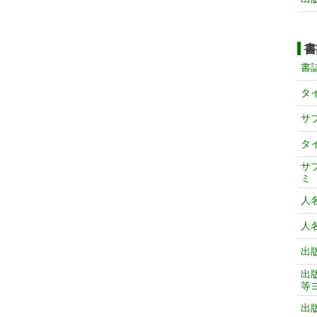
書
書
タ
サ
タ
サ
ミ
人
人
出
出
等
出