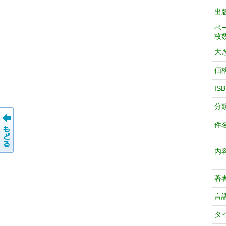
出
ペ
枚
大
価
IS
分
件
内
著
言
タ