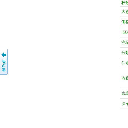
枚
大
価
IS
注
分
件
内
言
タ