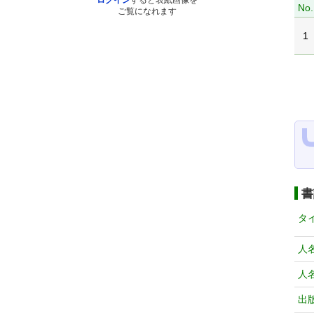
ログイン
すると表紙画像を
No.
ご覧になれます
1
書
タ
人
人
出