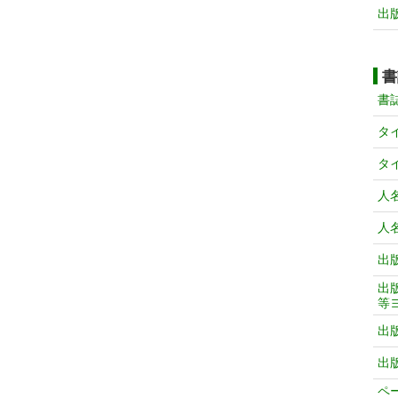
出
書
書
タ
タ
人
人
出
出
等
出
出
ペ