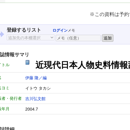
※この資料は予約
登録するリスト
ログイン
メモ
誌情報サマリ
近現代日本人物史料情報
イトル
名
伊藤 隆／編
名ヨミ
イトウ タカシ
版者・発行者
吉川弘文館
版年月
2004.7
誌詳細