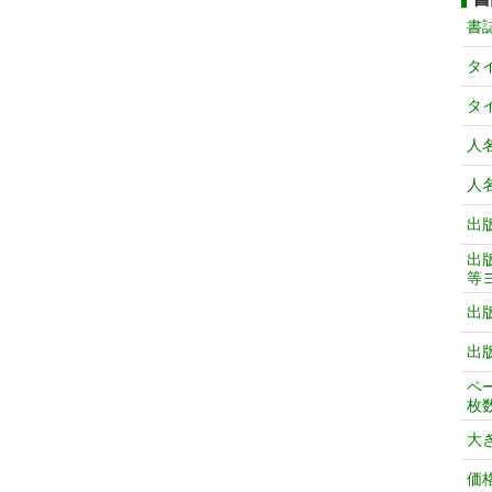
書
タ
タ
人
人
出
出
等
出
出
ペ
枚
大
価