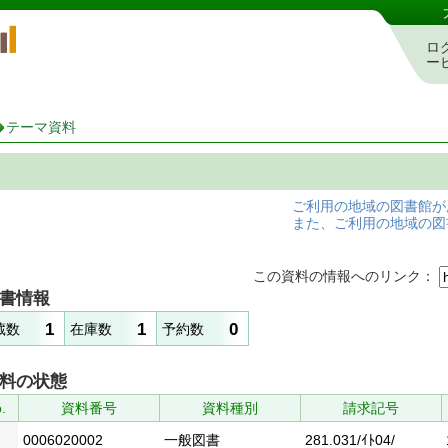
岡山県立図書館 蔵書検索・予約システム
ロ
ー
テーマ資料
ご利用の地域の図書館が
また、ご利用の地域の図
この資料の情報へのリンク：
書情報
1
1
0
蔵数
在庫数
予約数
料の状態
.
資料番号
資料種別
請求記号
0006020002
一般図書
281.031/ｲﾄ04/