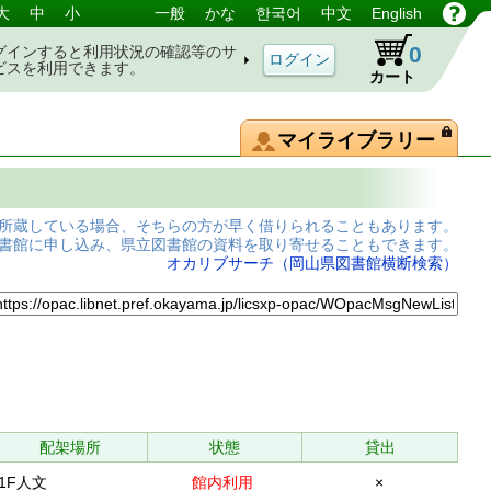
大
中
小
一般
かな
한국어
中文
English
0
グインすると利用状況の確認等のサ
ビスを利用できます。
カート
マイライブラリー
所蔵している場合、そちらの方が早く借りられることもあります。
書館に申し込み、県立図書館の資料を取り寄せることもできます。
オカリブサーチ（岡山県図書館横断検索）
配架場所
状態
貸出
1F人文
館内利用
×