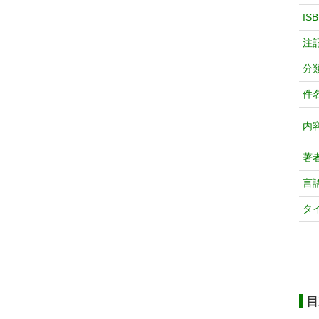
IS
注
分
件
内
著
言
タ
目