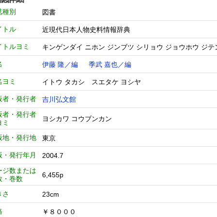
誌種別
図書
イトル
近現代日本人物史料情報辞典
イトルヨミ
キンゲンダイ ニホン ジンブツ シリョウ ジョウホウ ジテ
名
伊藤 隆／編
季武 嘉也／編
名ヨミ
イトウ タカシ スエタケ ヨシヤ
版者・発行者
吉川弘文館
版者・発行者
ヨシカワ コウブンカン
ヨミ
版地・発行地
東京
版・発行年月
2004.7
ージ数または
6,455p
数・巻数
きさ
23cm
格
￥８０００