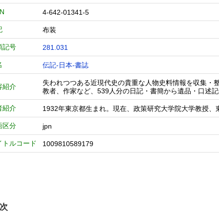
BN
4-642-01341-5
記
布装
類記号
281.031
名
伝記-日本-書誌
失われつつある近現代史の貴重な人物史料情報を収集・
容紹介
教者、作家など、539人分の日記・書簡から遺品・口述
者紹介
1932年東京都生まれ。現在、政策研究大学院大学教授、
語区分
jpn
イトルコード
1009810589179
次