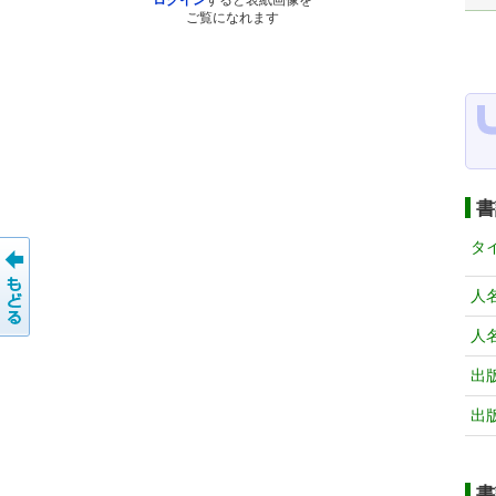
ログイン
すると表紙画像を
ご覧になれます
書
タ
人
人
出
出
書