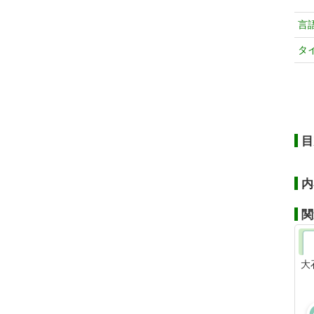
言
タ
目
内
関
大