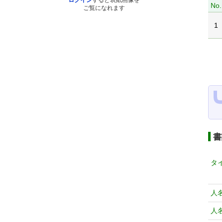
ログイン
すると表紙画像を
No.
ご覧になれます
1
書
タ
人
人