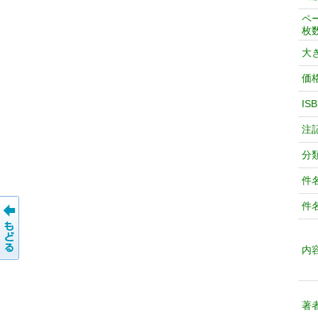
ペ
枚
大
価
IS
注
分
件
件
内
著