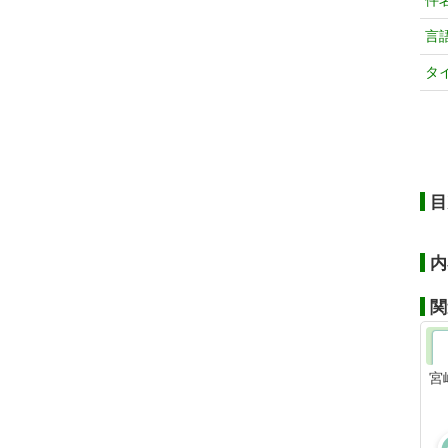
件
言
タ
目
内
関
宮