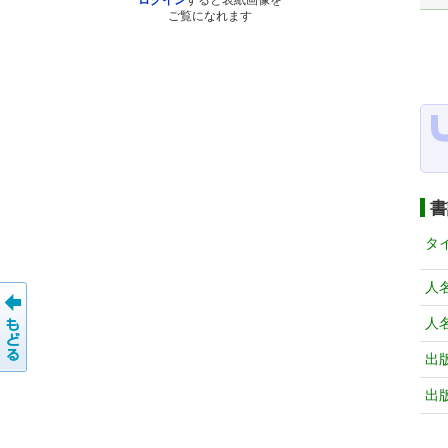
ログイン
すると表紙画像を
ご覧になれます
書
タ
人
人
出
出