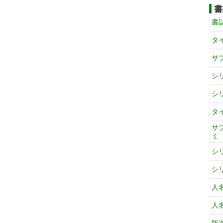
書
書
タ
サ
シ
シ
タ
サ
ミ
シ
シ
人
人