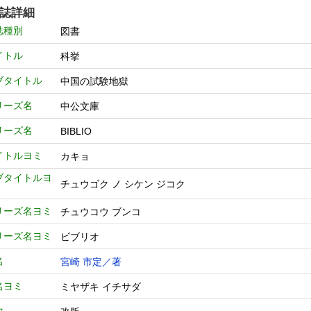
誌詳細
誌種別
図書
イトル
科挙
ブタイトル
中国の試験地獄
リーズ名
中公文庫
リーズ名
BIBLIO
イトルヨミ
カキョ
ブタイトルヨ
チュウゴク ノ シケン ジコク
リーズ名ヨミ
チュウコウ ブンコ
リーズ名ヨミ
ビブリオ
名
宮崎 市定／著
名ヨミ
ミヤザキ イチサダ