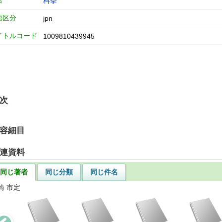
名
科挙
語区分
jpn
イトルコード
1009810439945
次
容細目
連資料
同じ著者
同じ分類
同じ件名
崎 市定