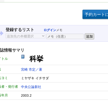
登録するリスト
ログイン
メモ
誌情報サマリ
科挙
イトル
名
宮崎 市定／著
名ヨミ
ミヤザキ イチサダ
版者・発行者
中央公論新社
版年月
2003.2