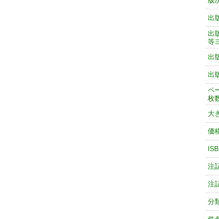
版
出
出
等
出
出
ペ
枚
大
価
IS
注
注
分