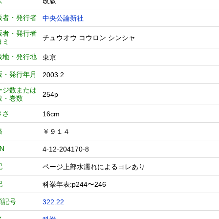
次
改版
版者・発行者
中央公論新社
版者・発行者
チュウオウ コウロン シンシャ
ヨミ
版地・発行地
東京
版・発行年月
2003.2
ージ数または
254p
数・巻数
きさ
16cm
格
￥９１４
BN
4-12-204170-8
記
ページ上部水濡れによるヨレあり
記
科挙年表:p244〜246
類記号
322.22