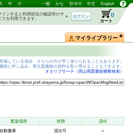
大
中
小
一般
かな
한국어
中文
English
0
グインすると利用状況の確認等のサ
ビスを利用できます。
カート
マイライブラリー
所蔵している場合、そちらの方が早く借りられることもあります。
書館に申し込み、県立図書館の資料を取り寄せることもできます。
オカリブサーチ（岡山県図書館横断検索）
配架場所
状態
貸出
自動書庫
貸出可
○