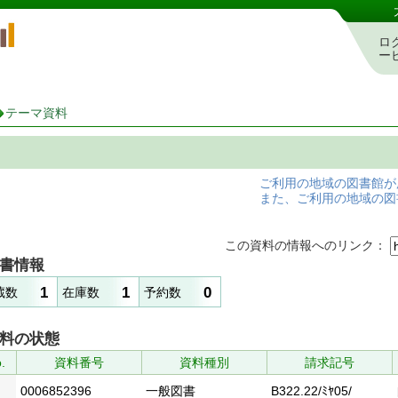
岡山県立図書館 蔵書検索・予約システム
ロ
ー
テーマ資料
ご利用の地域の図書館が
また、ご利用の地域の図
この資料の情報へのリンク：
書情報
1
1
0
蔵数
在庫数
予約数
料の状態
.
資料番号
資料種別
請求記号
0006852396
一般図書
B322.22/ﾐﾔ05/