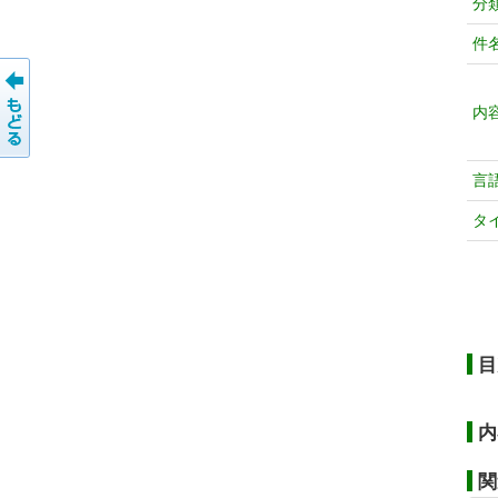
分
件
内
言
タ
目
内
関