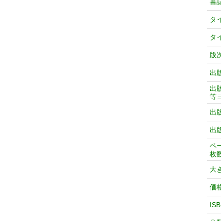
書
タ
タ
版
出
出
等
出
出
ペ
枚
大
価
IS