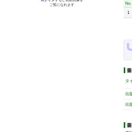
ログイン
すると表紙画像を
No.
ご覧になれます
1
書
タ
出
出
書