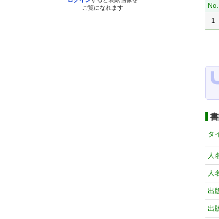
ログイン
すると表紙画像を
No.
ご覧になれます
1
書
タ
人
人
出
出