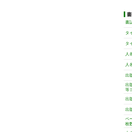
書
書
タ
タ
人
人
出
出
等
出
出
ペ
枚