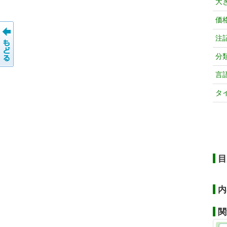
大
価
注
分
言
タ
目
内
関