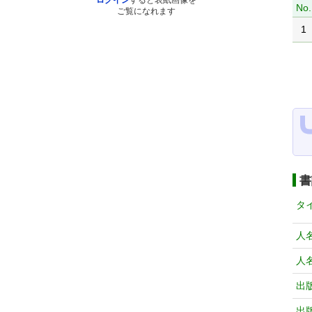
ログイン
すると表紙画像を
No.
ご覧になれます
1
書
タ
人
人
出
出