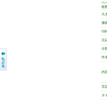
ペ
枚
大
価
IS
注
分
件
内
言
タ