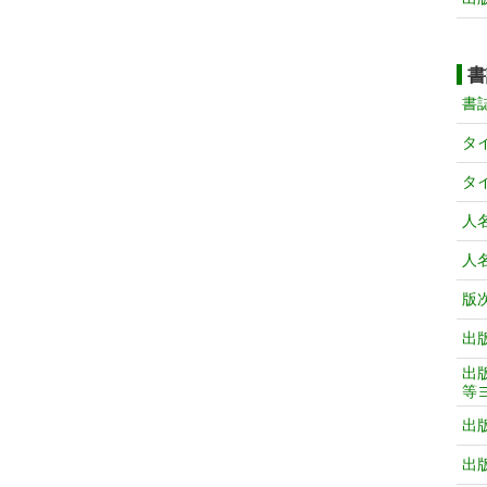
書
書
タ
タ
人
人
版
出
出
等
出
出