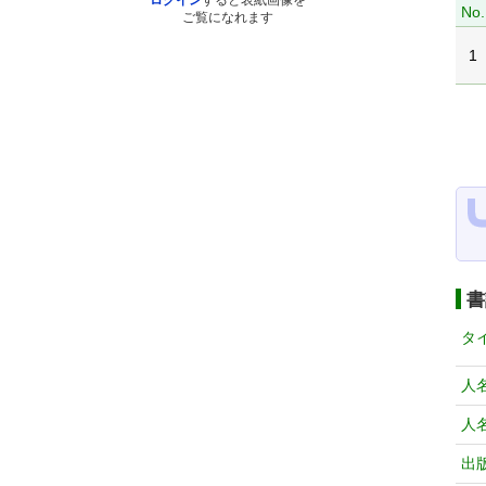
ログイン
すると表紙画像を
No.
ご覧になれます
1
書
タ
人
人
出