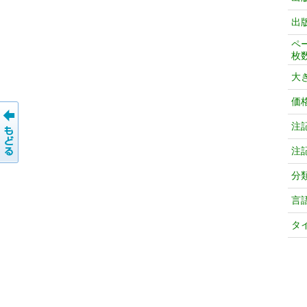
出
ペ
枚
大
価
注
注
分
言
タ