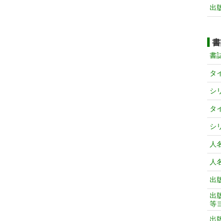
出
書
書
タ
シ
タ
シ
人
人
出
出
等
出