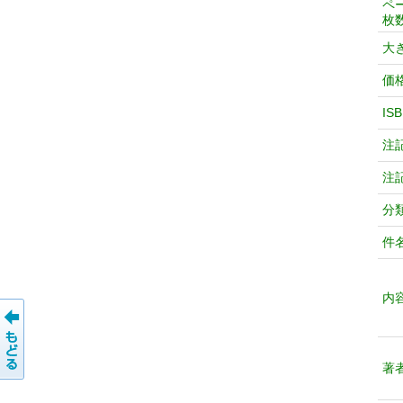
ペ
枚
大
価
IS
注
注
分
件
内
著