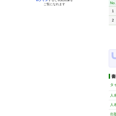
ログイン
すると表紙画像を
No.
ご覧になれます
1
2
書
タ
人
人
出