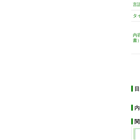
言
タ
内
書
目
内
関