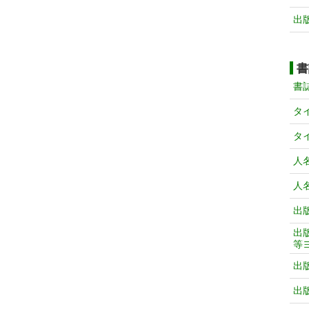
出
書
書
タ
タ
人
人
出
出
等
出
出