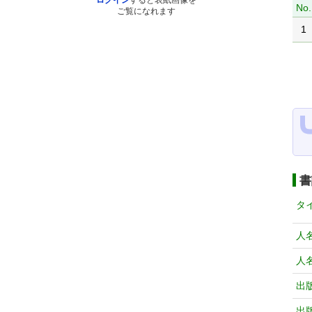
ログイン
すると表紙画像を
No.
ご覧になれます
1
書
タ
人
人
出
出