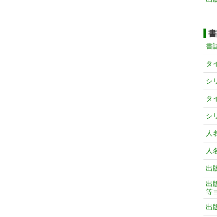
書
書
タ
シ
タ
シ
人
人
出
出
等
出