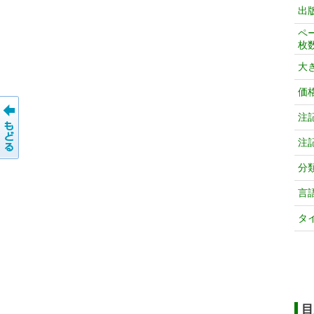
出
ペ
枚
大
価
注
注
分
言
タ
目