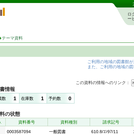
岡山県立図書館 蔵書検索・予約システム
ロ
ー
テーマ資料
ご利用の地域の図書館が
また、ご利用の地域の図
この資料の情報へのリンク：
書情報
1
1
0
蔵数
在庫数
予約数
料の状態
.
資料番号
資料種別
請求記号
0003587094
一般図書
610.8/ｺﾝ97/11