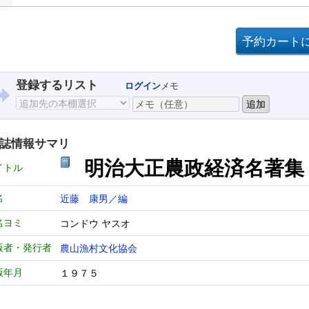
登録するリスト
ログイン
メモ
誌情報サマリ
明治大正農政経済名著
イトル
名
近藤 康男／編
名ヨミ
コンドウ ヤスオ
版者・発行者
農山漁村文化協会
版年月
１９７５