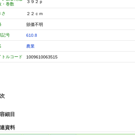
３９２ｐ
数・巻数
きさ
２２ｃｍ
格
頒価不明
類記号
610.8
名
農業
イトルコード
1009610063515
次
容細目
連資料