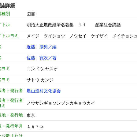
誌詳細
誌種別
図書
イトル
明治大正農政経済名著集 １１ 産業組合講話
イトルヨミ
メイジ タイショウ ノウセイ ケイザイ メイチョ
名
近藤 康男／編
名
佐藤 寛次／著
名ヨミ
コンドウ ヤスオ
名ヨミ
サトウ カンジ
版者・発行者
農山漁村文化協会
版者・発行者
ノウサンギョソンブンカキョウカイ
ヨミ
版地・発行地
東京
版・発行年月
１９７５
ージ数または