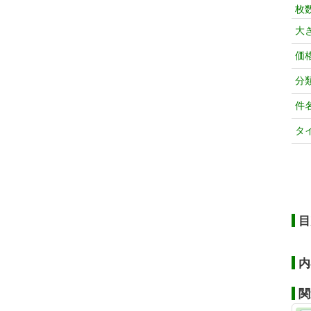
枚
大
価
分
件
タ
目
内
関