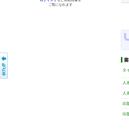
ログイン
すると表紙画像を
ご覧になれます
書
タ
人
人
出
出