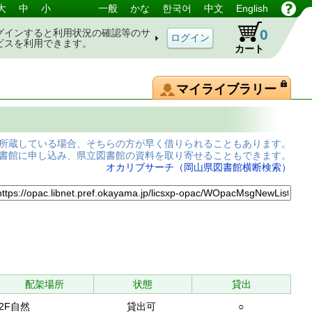
大
中
小
一般
かな
한국어
中文
English
0
グインすると利用状況の確認等のサ
ビスを利用できます。
カート
マイライブラリー
所蔵している場合、そちらの方が早く借りられることもあります。
書館に申し込み、県立図書館の資料を取り寄せることもできます。
オカリブサーチ（岡山県図書館横断検索）
配架場所
状態
貸出
2F自然
貸出可
○