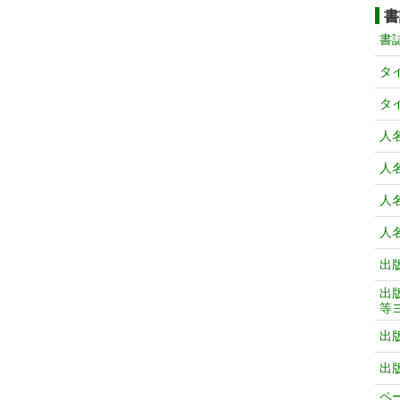
書
書
タ
タ
人
人
人
人
出
出
等
出
出
ペ